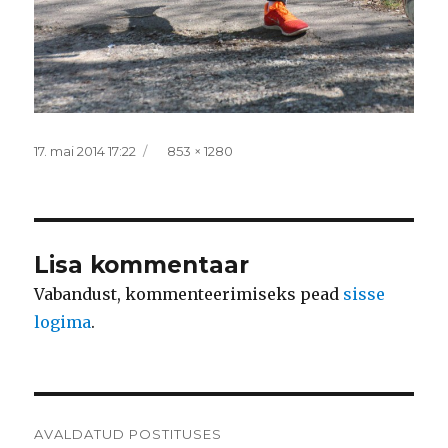
Postitatud
Täissuurus
17. mai 2014 17:22
853 × 1280
Lisa kommentaar
Vabandust, kommenteerimiseks pead
sisse
logima
.
Navigeerimine
AVALDATUD POSTITUSES