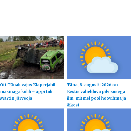
Ott Tänak vajus Klaperjahil
Täna, 8. augustil 2026 on
masinaga külili – appi tuli
Eestis vahelduva pilvisusega
Martin Järveoja
ilm, mitmel pool hoovihma ja
äikest