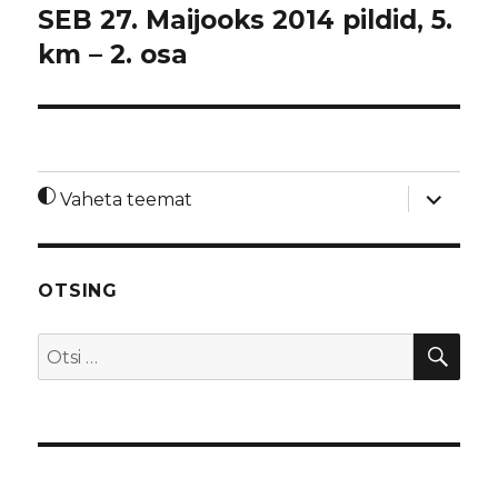
SEB 27. Maijooks 2014 pildid, 5.
km – 2. osa
laienda
Vaheta teemat
alamme
OTSING
OTS
Otsi: