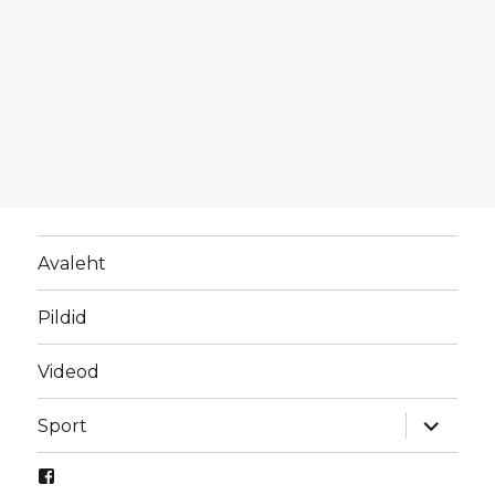
Avaleht
Pildid
Videod
laienda
Sport
alamme