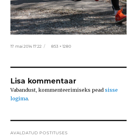
Postitatud
Täissuurus
17. mai 2014 17:22
853 × 1280
Lisa kommentaar
Vabandust, kommenteerimiseks pead
sisse
logima
.
Navigeerimine
AVALDATUD POSTITUSES