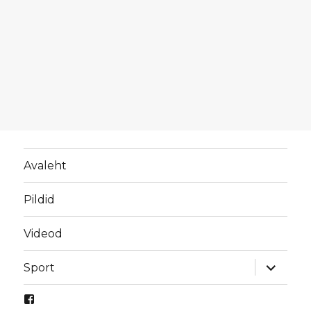
Avaleht
Pildid
Videod
laienda
Sport
alamme