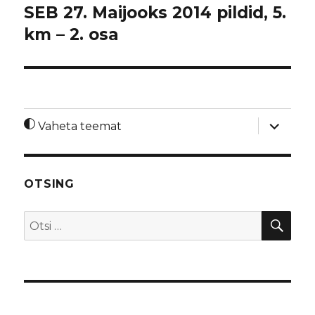
SEB 27. Maijooks 2014 pildid, 5.
km – 2. osa
laienda
Vaheta teemat
alamme
OTSING
OTS
Otsi: