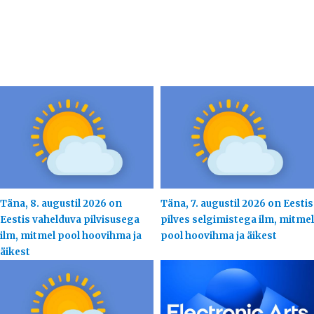
Täna, 8. augustil 2026 on
Täna, 7. augustil 2026 on Eestis
Eestis vahelduva pilvisusega
pilves selgimistega ilm, mitmel
ilm, mitmel pool hoovihma ja
pool hoovihma ja äikest
äikest