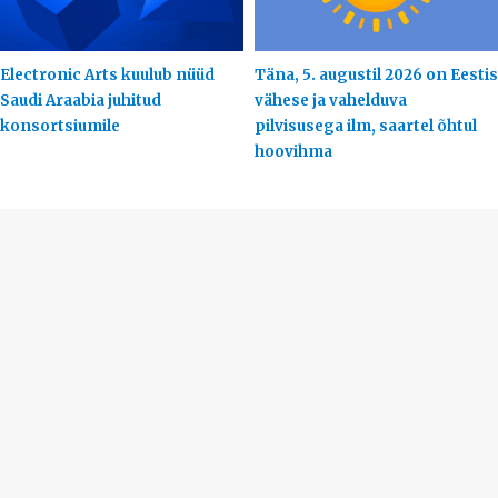
Electronic Arts kuulub nüüd
Täna, 5. augustil 2026 on Eestis
Saudi Araabia juhitud
vähese ja vahelduva
konsortsiumile
pilvisusega ilm, saartel õhtul
hoovihma