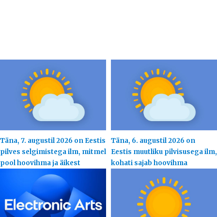
Täna, 7. augustil 2026 on Eestis
Täna, 6. augustil 2026 on
pilves selgimistega ilm, mitmel
Eestis muutliku pilvisusega ilm,
pool hoovihma ja äikest
kohati sajab hoovihma