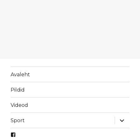
Avaleht
Pildid
Videod
laienda
Sport
alamme