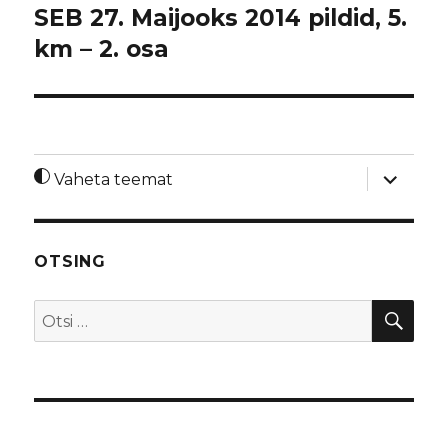
SEB 27. Maijooks 2014 pildid, 5.
km – 2. osa
laienda
Vaheta teemat
alamme
OTSING
OTS
Otsi: