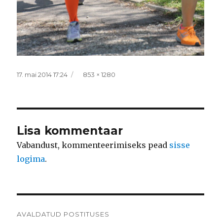
Postitatud
Täissuurus
17. mai 2014 17:24
853 × 1280
Lisa kommentaar
Vabandust, kommenteerimiseks pead
sisse
logima
.
Navigeerimine
AVALDATUD POSTITUSES