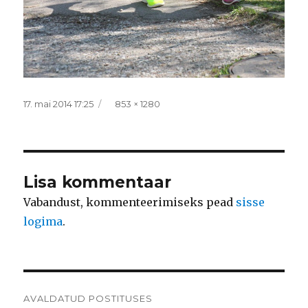
Postitatud
Täissuurus
17. mai 2014 17:25
853 × 1280
Lisa kommentaar
Vabandust, kommenteerimiseks pead
sisse
logima
.
Navigeerimine
AVALDATUD POSTITUSES