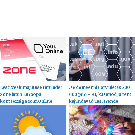
Eesti veebimajutuse turuliider
.ee domeenide arv ületas 200
Zone liitub Euroopa
000 piiri – AI, kasiinod ja rent
kontserniga Your.Online
kujundavad uusi trende