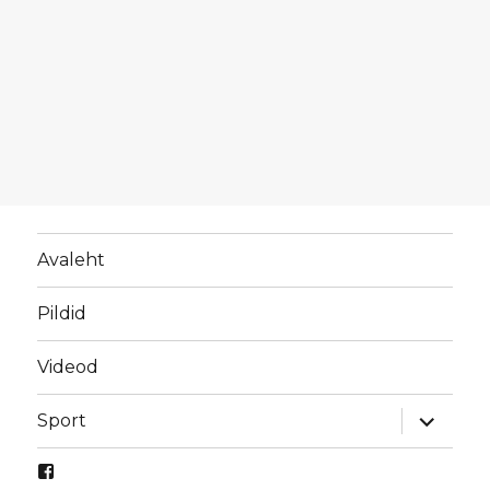
Avaleht
Pildid
Videod
laienda
Sport
alamme