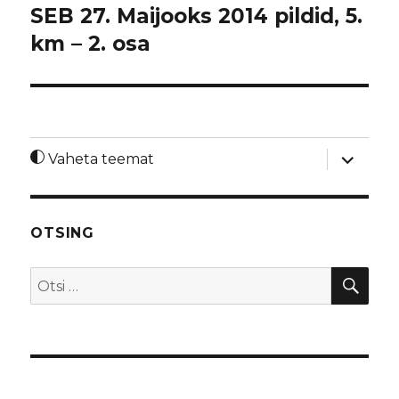
SEB 27. Maijooks 2014 pildid, 5.
km – 2. osa
laienda
Vaheta teemat
alamme
OTSING
OTS
Otsi: