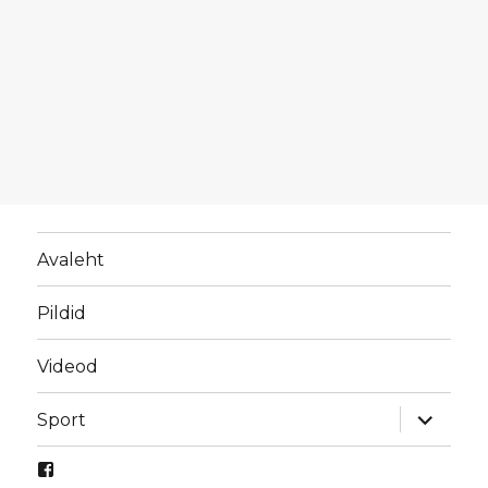
Avaleht
Pildid
Videod
laienda
Sport
alamme