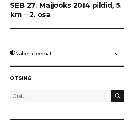
SEB 27. Maijooks 2014 pildid, 5.
km – 2. osa
laienda
Vaheta teemat
alamme
OTSING
OTS
Otsi: