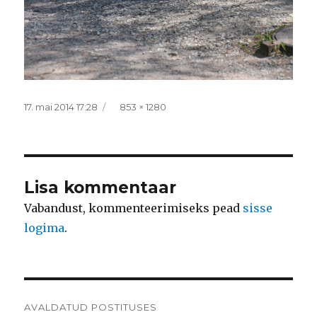
Postitatud
Täissuurus
17. mai 2014 17:28
853 × 1280
Lisa kommentaar
Vabandust, kommenteerimiseks pead
sisse
logima
.
Navigeerimine
AVALDATUD POSTITUSES