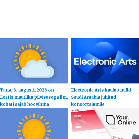
Täna, 6. augustil 2026 on
Electronic Arts kuulub nüüd
Eestis muutliku pilvisusega ilm,
Saudi Araabia juhitud
kohati sajab hoovihma
konsortsiumile