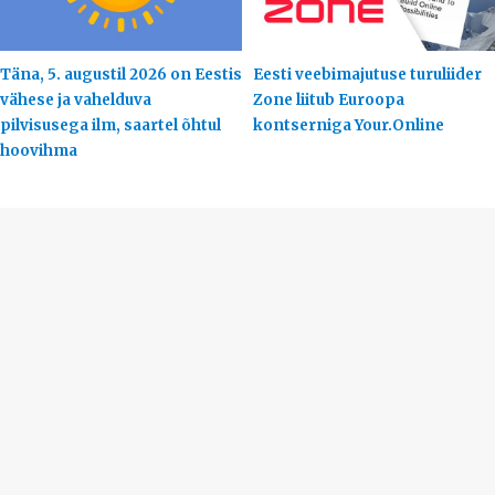
Täna, 5. augustil 2026 on Eestis
Eesti veebimajutuse turuliider
vähese ja vahelduva
Zone liitub Euroopa
pilvisusega ilm, saartel õhtul
kontserniga Your.Online
hoovihma