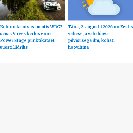
Kohtunike otsus muutis WRC2
Täna, 2. augustil 2026 on Eestis
seisu: Virves kerkis enne
vähese ja vahelduva
Power Stage punktikatset
pilvisusega ilm, kohati
uuesti liidriks
hoovihma