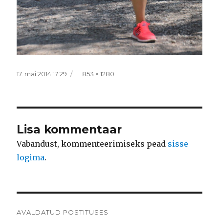
Postitatud
Täissuurus
17. mai 2014 17:29
853 × 1280
Lisa kommentaar
Vabandust, kommenteerimiseks pead
sisse
logima
.
Navigeerimine
AVALDATUD POSTITUSES