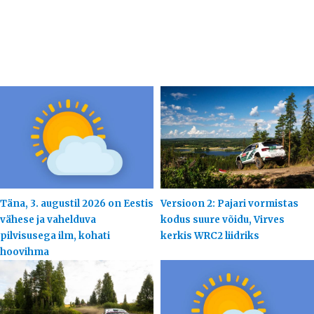
Täna, 3. augustil 2026 on Eestis
Versioon 2: Pajari vormistas
vähese ja vahelduva
kodus suure võidu, Virves
pilvisusega ilm, kohati
kerkis WRC2 liidriks
hoovihma