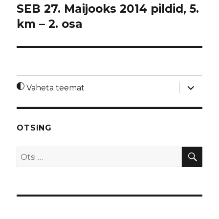
SEB 27. Maijooks 2014 pildid, 5.
km – 2. osa
laienda
Vaheta teemat
alamme
OTSING
OTS
Otsi: