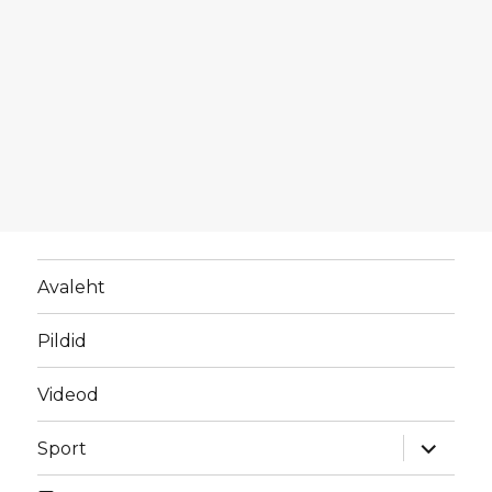
Avaleht
Pildid
Videod
laienda
Sport
alamme