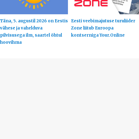
Täna, 5. augustil 2026 on Eestis
Eesti veebimajutuse turuliider
vähese ja vahelduva
Zone liitub Euroopa
pilvisusega ilm, saartel õhtul
kontserniga Your.Online
hoovihma