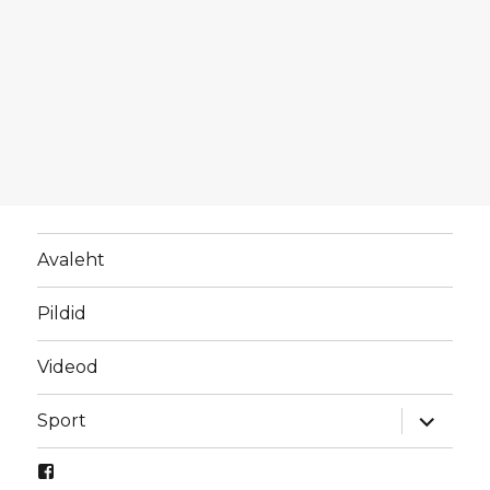
Avaleht
Pildid
Videod
laienda
Sport
alamme