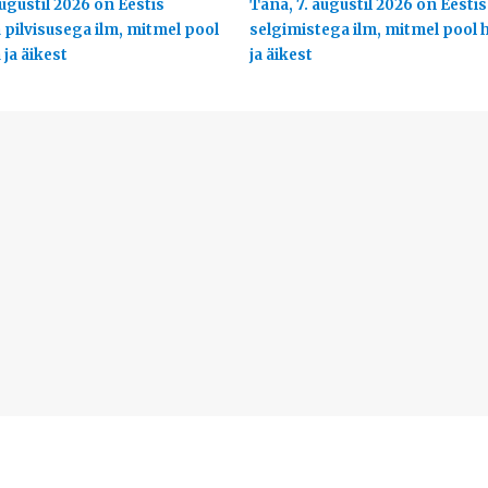
ugustil 2026 on Eestis
Täna, 7. augustil 2026 on Eestis
 pilvisusega ilm, mitmel pool
selgimistega ilm, mitmel pool
ja äikest
ja äikest