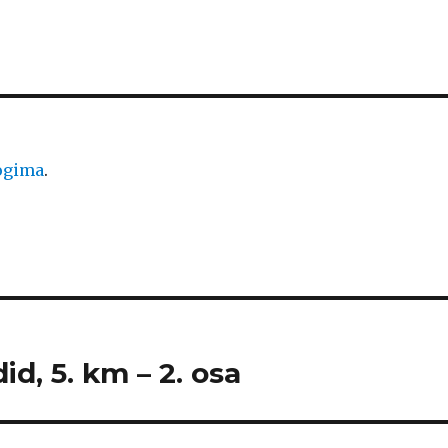
logima
.
id, 5. km – 2. osa