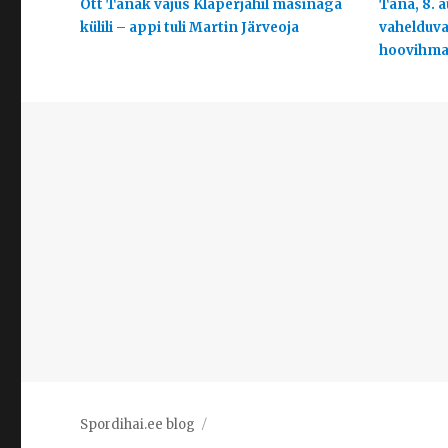
Ott Tänak vajus Klaperjahil masinaga
Täna, 8. a
külili – appi tuli Martin Järveoja
vahelduva
hoovihma 
Spordihai.ee blog