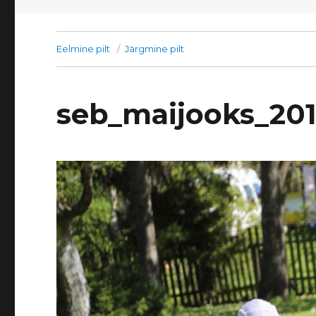
Eelmine pilt
Järgmine pilt
seb_maijooks_20