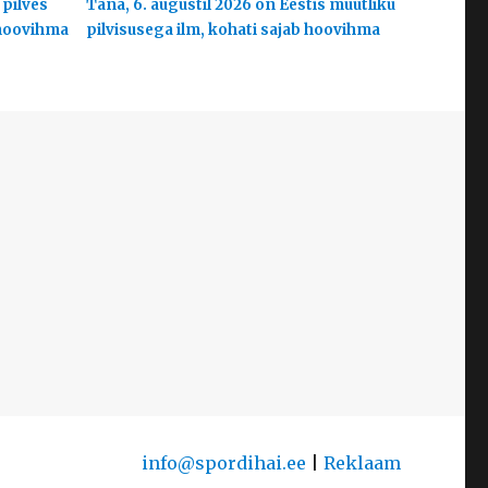
 pilves
Täna, 6. augustil 2026 on Eestis muutliku
 hoovihma
pilvisusega ilm, kohati sajab hoovihma
info@spordihai.ee
|
Reklaam