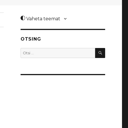
Vaheta teemat
OTSING
OTSI
Otsi: