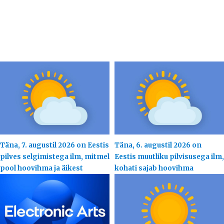
Täna, 7. augustil 2026 on Eestis
Täna, 6. augustil 2026 on
pilves selgimistega ilm, mitmel
Eestis muutliku pilvisusega ilm,
pool hoovihma ja äikest
kohati sajab hoovihma