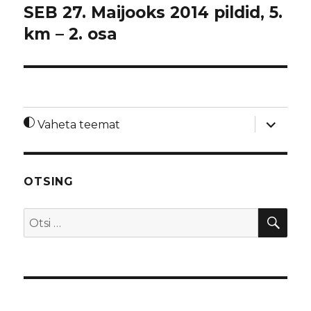
SEB 27. Maijooks 2014 pildid, 5.
km – 2. osa
laienda
Vaheta teemat
alamme
OTSING
OTS
Otsi: