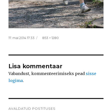
Postitatud
Täissuurus
17. mai 2014 17:33
853 × 1280
Lisa kommentaar
Vabandust, kommenteerimiseks pead
sisse
logima
.
Navigeerimine
AVALDATUD POSTITUSES