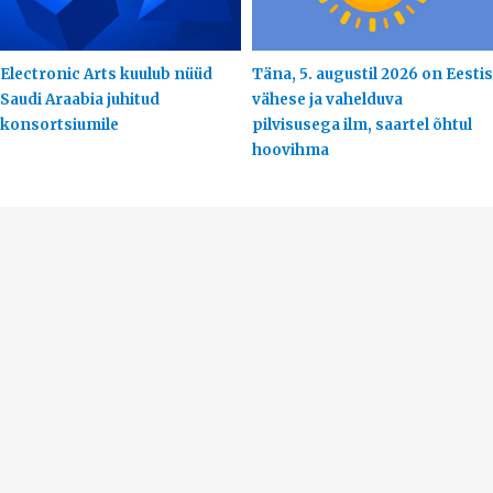
Electronic Arts kuulub nüüd
Täna, 5. augustil 2026 on Eestis
Saudi Araabia juhitud
vähese ja vahelduva
konsortsiumile
pilvisusega ilm, saartel õhtul
hoovihma