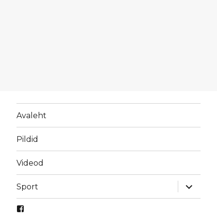
Avaleht
Pildid
Videod
laienda
Sport
alamme