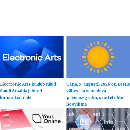
Electronic Arts kuulub nüüd
Täna, 5. augustil 2026 on Eestis
Saudi Araabia juhitud
vähese ja vahelduva
konsortsiumile
pilvisusega ilm, saartel õhtul
hoovihma