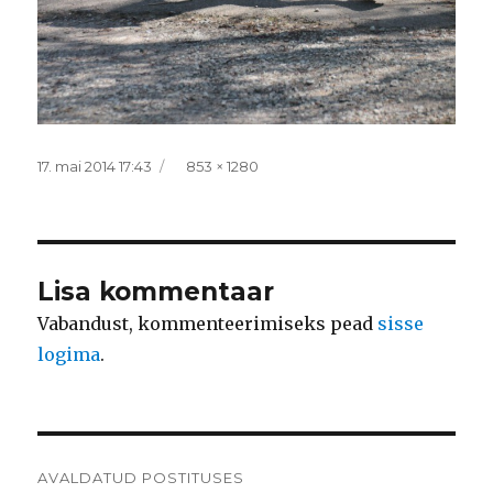
Postitatud
Täissuurus
17. mai 2014 17:43
853 × 1280
Lisa kommentaar
Vabandust, kommenteerimiseks pead
sisse
logima
.
Navigeerimine
AVALDATUD POSTITUSES