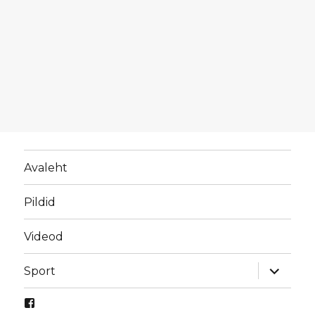
Avaleht
Pildid
Videod
laienda
Sport
alamme