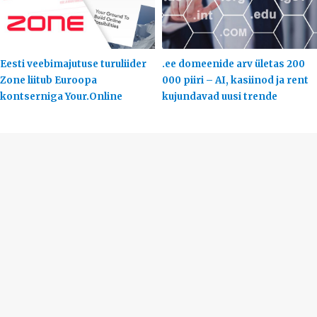
Eesti veebimajutuse turuliider
.ee domeenide arv ületas 200
Zone liitub Euroopa
000 piiri – AI, kasiinod ja rent
kontserniga Your.Online
kujundavad uusi trende