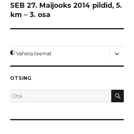
SEB 27. Maijooks 2014 pildid, 5.
km – 3. osa
laienda
Vaheta teemat
alamme
OTSING
OTS
Otsi: