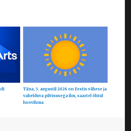
udi
Täna, 5. augustil 2026 on Eestis vähese ja
vahelduva pilvisusega ilm, saartel õhtul
hoovihma