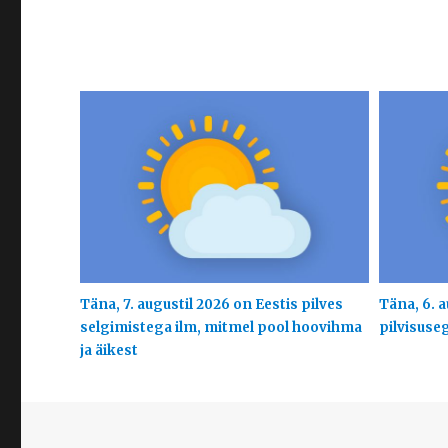
Täna, 7. augustil 2026 on Eestis pilves
Täna, 6. a
selgimistega ilm, mitmel pool hoovihma
pilvisuse
ja äikest