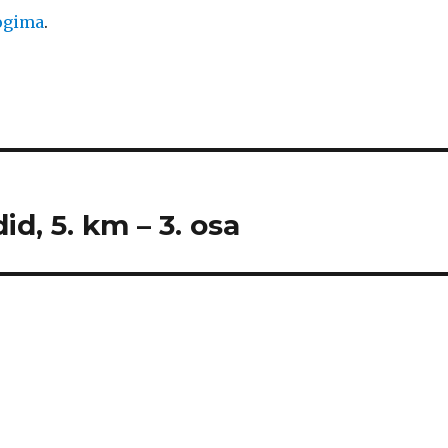
logima
.
id, 5. km – 3. osa