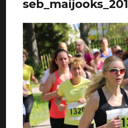
seb_maijooks_20