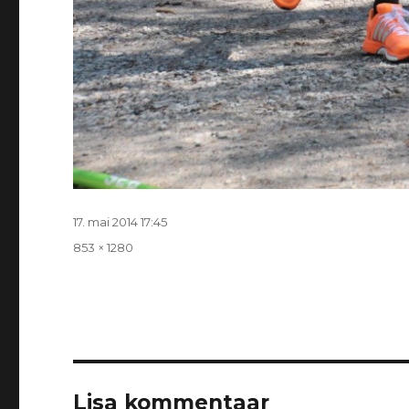
Postitatud
17. mai 2014 17:45
Täissuurus
853 × 1280
Lisa kommentaar