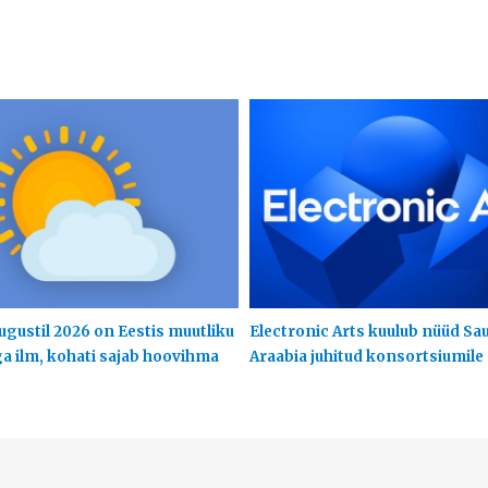
ugustil 2026 on Eestis muutliku
Electronic Arts kuulub nüüd Sa
ga ilm, kohati sajab hoovihma
Araabia juhitud konsortsiumile