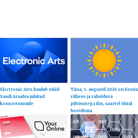
Electronic Arts kuulub nüüd
Täna, 5. augustil 2026 on Eestis
Saudi Araabia juhitud
vähese ja vahelduva
konsortsiumile
pilvisusega ilm, saartel õhtul
hoovihma