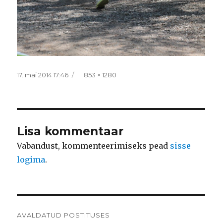
Postitatud
Täissuurus
17. mai 2014 17:46
853 × 1280
Lisa kommentaar
Vabandust, kommenteerimiseks pead
sisse
logima
.
Navigeerimine
AVALDATUD POSTITUSES