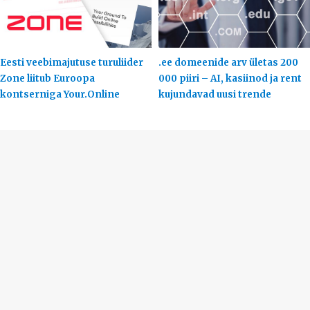
Eesti veebimajutuse turuliider
.ee domeenide arv ületas 200
Zone liitub Euroopa
000 piiri – AI, kasiinod ja rent
kontserniga Your.Online
kujundavad uusi trende