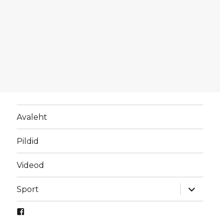
Avaleht
Pildid
Videod
laienda
Sport
alamme