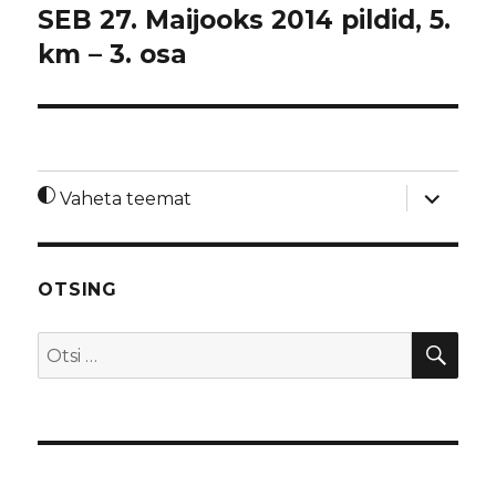
SEB 27. Maijooks 2014 pildid, 5.
km – 3. osa
laienda
Vaheta teemat
alamme
OTSING
OTS
Otsi: