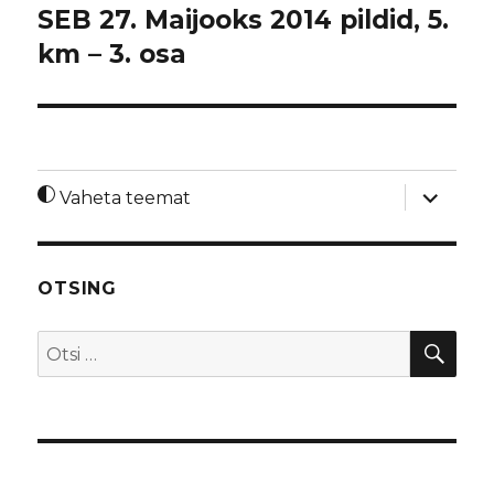
SEB 27. Maijooks 2014 pildid, 5.
km – 3. osa
laienda
Vaheta teemat
alamme
OTSING
OTS
Otsi: