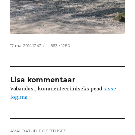
Postitatud
Täissuurus
17. mai 2014 17:47
853 × 1280
Lisa kommentaar
Vabandust, kommenteerimiseks pead
sisse
logima
.
Navigeerimine
AVALDATUD POSTITUSES