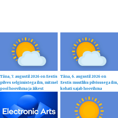
Täna, 7. augustil 2026 on Eestis
Täna, 6. augustil 2026 on
pilves selgimistega ilm, mitmel
Eestis muutliku pilvisusega ilm,
pool hoovihma ja äikest
kohati sajab hoovihma