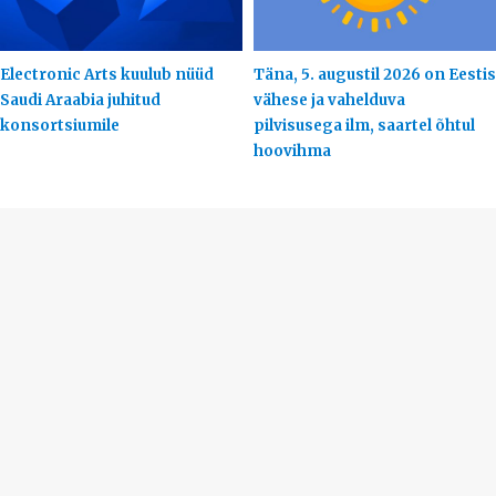
Electronic Arts kuulub nüüd
Täna, 5. augustil 2026 on Eestis
Saudi Araabia juhitud
vähese ja vahelduva
konsortsiumile
pilvisusega ilm, saartel õhtul
hoovihma