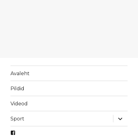
Avaleht
Pildid
Videod
laienda
Sport
alamme