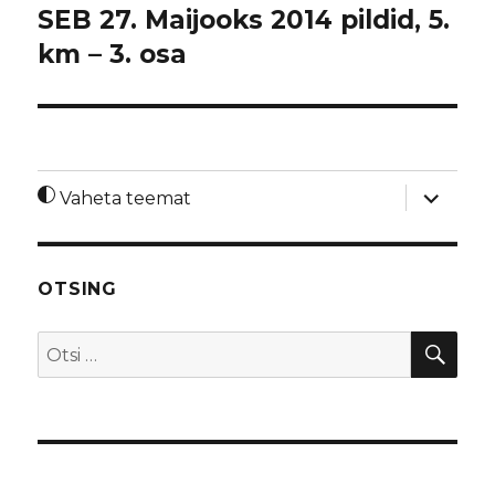
SEB 27. Maijooks 2014 pildid, 5.
km – 3. osa
laienda
Vaheta teemat
alamme
OTSING
OTS
Otsi: