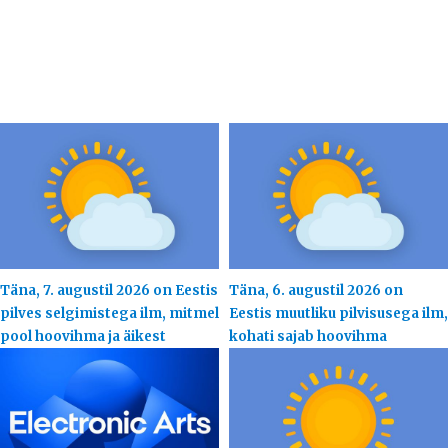
Täna, 7. augustil 2026 on Eestis
Täna, 6. augustil 2026 on
pilves selgimistega ilm, mitmel
Eestis muutliku pilvisusega ilm,
pool hoovihma ja äikest
kohati sajab hoovihma