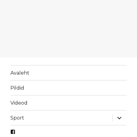
Avaleht
Pildid
Videod
laienda
Sport
alamme