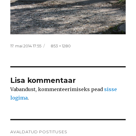
Postitatud
Täissuurus
17. mai 2014 17:55
853 × 1280
Lisa kommentaar
Vabandust, kommenteerimiseks pead
sisse
logima
.
Navigeerimine
AVALDATUD POSTITUSES