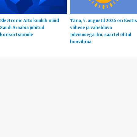
Electronic Arts kuulub nüüd
Täna, 5. augustil 2026 on Eestis
Saudi Araabia juhitud
vähese ja vahelduva
konsortsiumile
pilvisusega ilm, saartel õhtul
hoovihma