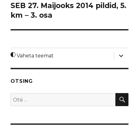
SEB 27. Maijooks 2014 pildid, 5.
km – 3. osa
laienda
Vaheta teemat
alamme
OTSING
OTS
Otsi: