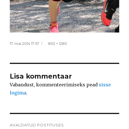
Postitatud
Täissuurus
17. mai 2014 17:57
853 × 1280
Lisa kommentaar
Vabandust, kommenteerimiseks pead
sisse
logima
.
Navigeerimine
AVALDATUD POSTITUSES