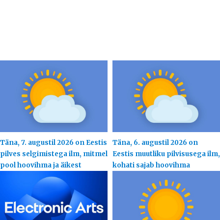
Täna, 7. augustil 2026 on Eestis
Täna, 6. augustil 2026 on
pilves selgimistega ilm, mitmel
Eestis muutliku pilvisusega ilm,
pool hoovihma ja äikest
kohati sajab hoovihma