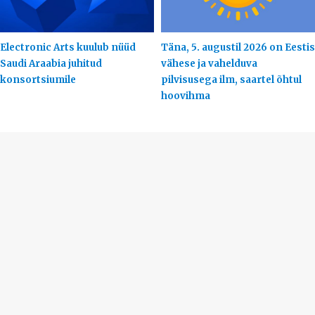
Electronic Arts kuulub nüüd
Täna, 5. augustil 2026 on Eestis
Saudi Araabia juhitud
vähese ja vahelduva
konsortsiumile
pilvisusega ilm, saartel õhtul
hoovihma