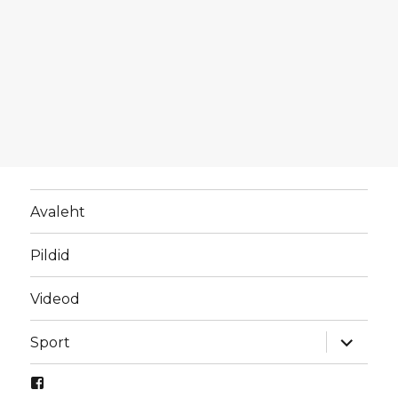
Avaleht
Pildid
Videod
laienda
Sport
alamme