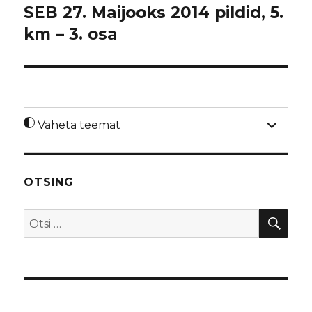
SEB 27. Maijooks 2014 pildid, 5.
km – 3. osa
laienda
Vaheta teemat
alamme
OTSING
OTS
Otsi: