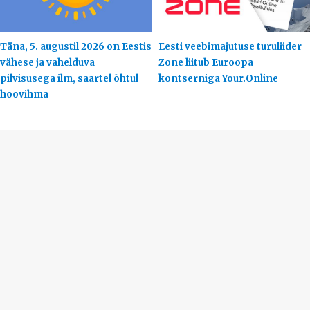
Täna, 5. augustil 2026 on Eestis
Eesti veebimajutuse turuliider
vähese ja vahelduva
Zone liitub Euroopa
pilvisusega ilm, saartel õhtul
kontserniga Your.Online
hoovihma