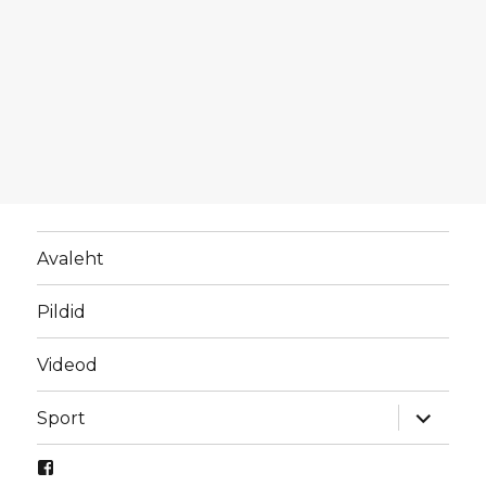
Avaleht
Pildid
Videod
laienda
Sport
alamme