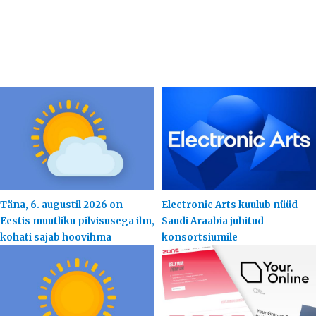
Täna, 6. augustil 2026 on
Electronic Arts kuulub nüüd
Eestis muutliku pilvisusega ilm,
Saudi Araabia juhitud
kohati sajab hoovihma
konsortsiumile