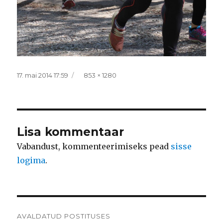
Postitatud
Täissuurus
17. mai 2014 17:59
853 × 1280
Lisa kommentaar
Vabandust, kommenteerimiseks pead
sisse
logima
.
Navigeerimine
AVALDATUD POSTITUSES