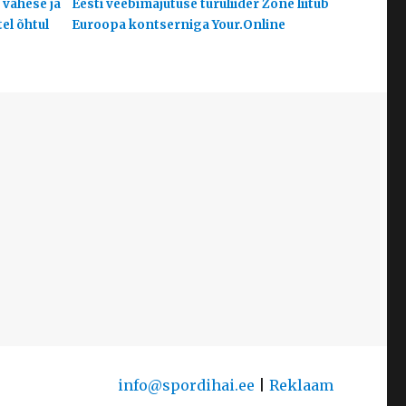
 vähese ja
Eesti veebimajutuse turuliider Zone liitub
el õhtul
Euroopa kontserniga Your.Online
info@spordihai.ee
|
Reklaam