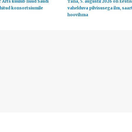
c Arts kuulub nüüd Saudi
Täna, 5. augustil 2026 on Eestis
uhitud konsortsiumile
vahelduva pilvisusega ilm, saart
hoovihma