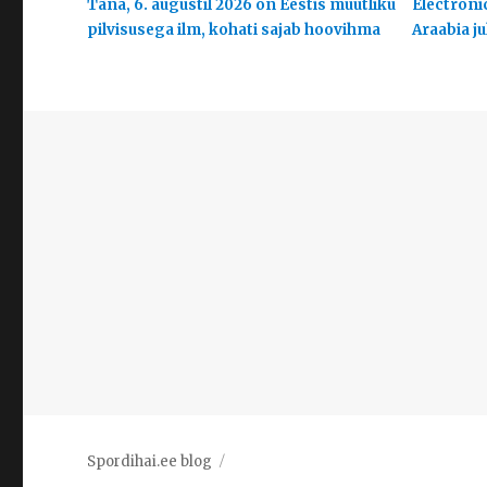
Täna, 6. augustil 2026 on Eestis muutliku
Electroni
pilvisusega ilm, kohati sajab hoovihma
Araabia j
Spordihai.ee blog