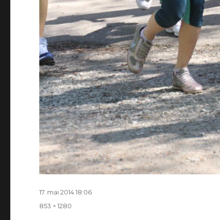
Postitatud
17. mai 2014 18:06
Täissuurus
853 × 1280