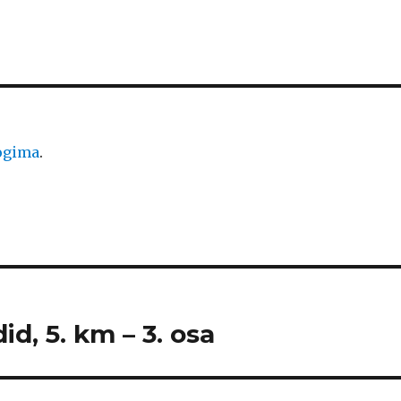
logima
.
id, 5. km – 3. osa