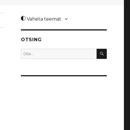
Vaheta teemat
OTSING
OTSI
Otsi: