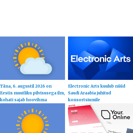
Täna, 6. augustil 2026 on
Electronic Arts kuulub nüüd
Eestis muutliku pilvisusega ilm,
Saudi Araabia juhitud
kohati sajab hoovihma
konsortsiumile