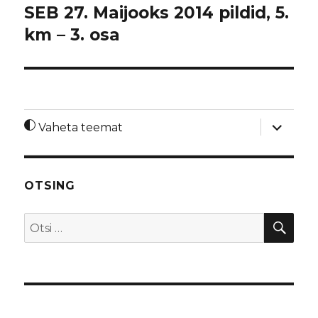
SEB 27. Maijooks 2014 pildid, 5.
km – 3. osa
laienda
Vaheta teemat
alamme
OTSING
OTS
Otsi: