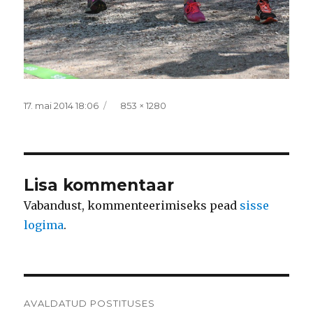
Postitatud
Täissuurus
17. mai 2014 18:06
853 × 1280
Lisa kommentaar
Vabandust, kommenteerimiseks pead
sisse
logima
.
Navigeerimine
AVALDATUD POSTITUSES