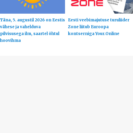
Täna, 5. augustil 2026 on Eestis
Eesti veebimajutuse turuliider
vähese ja vahelduva
Zone liitub Euroopa
pilvisusega ilm, saartel õhtul
kontserniga Your.Online
hoovihma