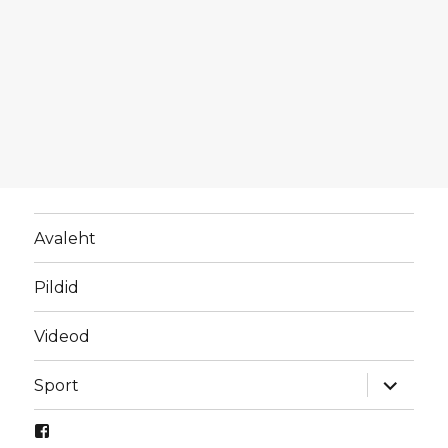
Avaleht
Pildid
Videod
laienda
Sport
alamme