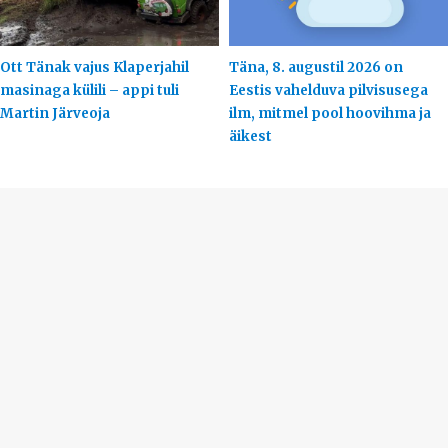
Ott Tänak vajus Klaperjahil
Täna, 8. augustil 2026 on
masinaga külili – appi tuli
Eestis vahelduva pilvisusega
Martin Järveoja
ilm, mitmel pool hoovihma ja
äikest