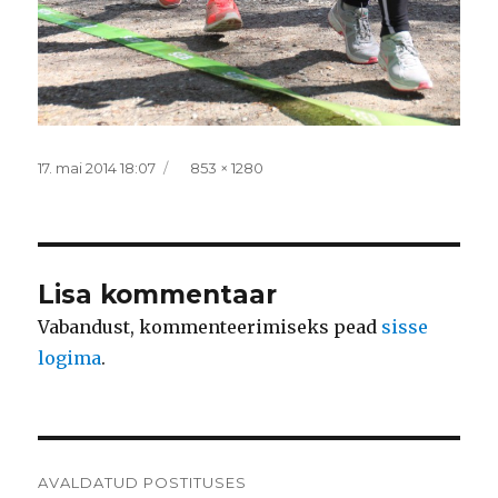
Postitatud
Täissuurus
17. mai 2014 18:07
853 × 1280
Lisa kommentaar
Vabandust, kommenteerimiseks pead
sisse
logima
.
Navigeerimine
AVALDATUD POSTITUSES