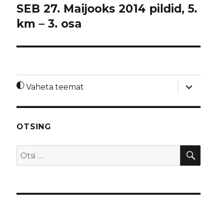
SEB 27. Maijooks 2014 pildid, 5.
km – 3. osa
laienda
Vaheta teemat
alamme
OTSING
OTS
Otsi: