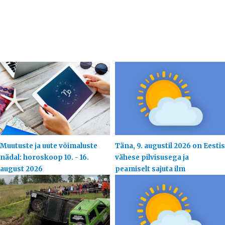
Muutuste ja uute võimaluste
Täna, 9. augustil 2026 on Eestis
nädal: horoskoop 10. - 16.
vähese pilvisusega ja
august 2026
peamiselt sajuta ilm