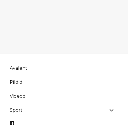
Avaleht
Pildid
Videod
laienda
Sport
alamme