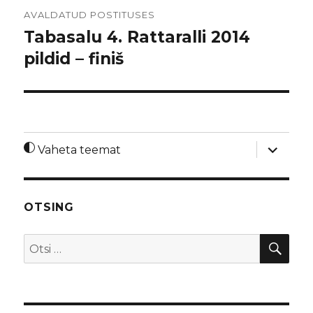
Navigeerimine
AVALDATUD POSTITUSES
Tabasalu 4. Rattaralli 2014
pildid – finiš
laienda
Vaheta teemat
alamme
OTSING
OTS
Otsi: