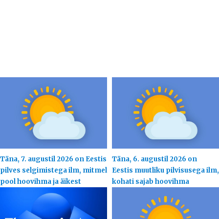
Täna, 7. augustil 2026 on Eestis
Täna, 6. augustil 2026 on
pilves selgimistega ilm, mitmel
Eestis muutliku pilvisusega ilm,
pool hoovihma ja äikest
kohati sajab hoovihma