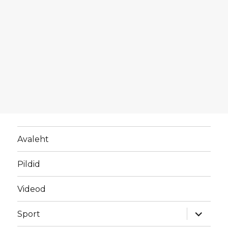
Avaleht
Pildid
Videod
laienda
Sport
alamme