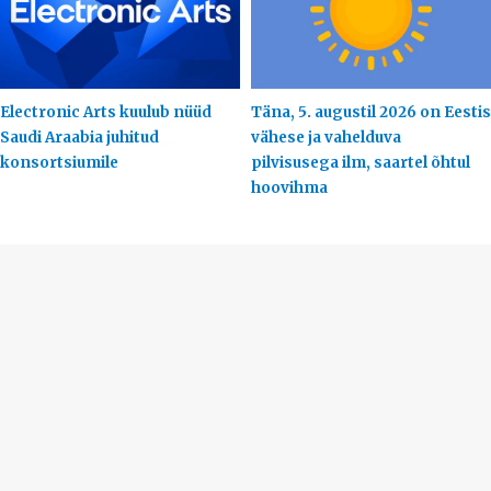
Electronic Arts kuulub nüüd
Täna, 5. augustil 2026 on Eestis
Saudi Araabia juhitud
vähese ja vahelduva
konsortsiumile
pilvisusega ilm, saartel õhtul
hoovihma