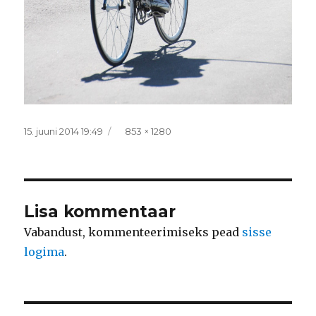
Postitatud
Täissuurus
15. juuni 2014 19:49
853 × 1280
Lisa kommentaar
Vabandust, kommenteerimiseks pead
sisse
logima
.