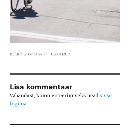
Postitatud
Täissuurus
15. juuni 2014 19:54
853 × 1280
Lisa kommentaar
Vabandust, kommenteerimiseks pead
sisse
logima
.