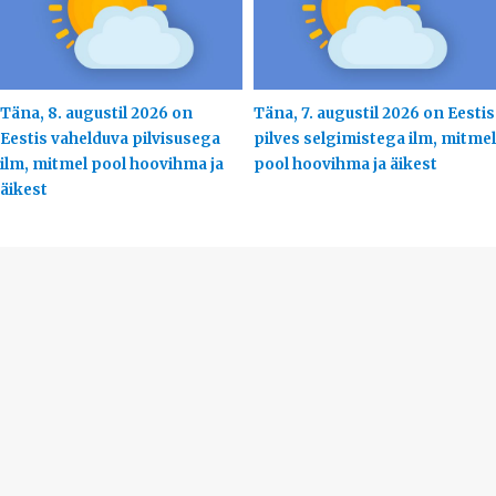
Täna, 8. augustil 2026 on
Täna, 7. augustil 2026 on Eestis
Eestis vahelduva pilvisusega
pilves selgimistega ilm, mitmel
ilm, mitmel pool hoovihma ja
pool hoovihma ja äikest
äikest