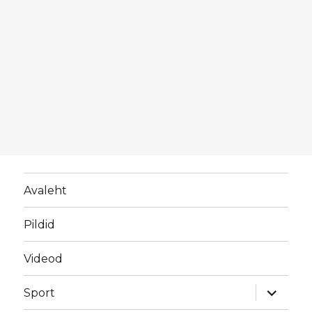
Avaleht
Pildid
Videod
laienda
Sport
alamme