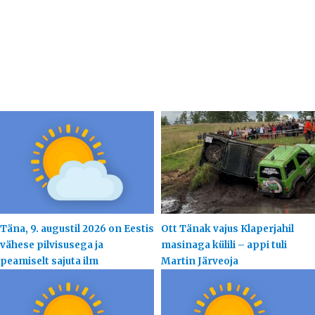
Täna, 9. augustil 2026 on Eestis
Ott Tänak vajus Klaperjahil
vähese pilvisusega ja
masinaga külili – appi tuli
peamiselt sajuta ilm
Martin Järveoja