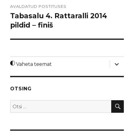
Navigeerimine
AVALDATUD POSTITUSES
Tabasalu 4. Rattaralli 2014
pildid – finiš
laienda
Vaheta teemat
alamme
OTSING
OTS
Otsi: