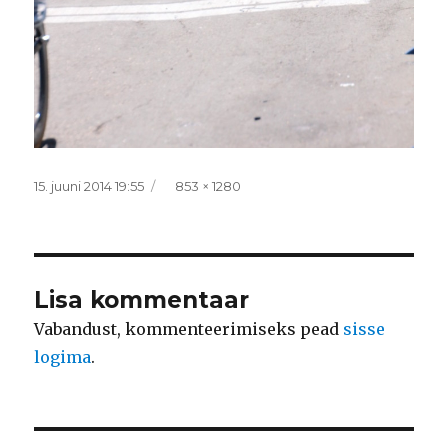
Postitatud
Täissuurus
15. juuni 2014 19:55
853 × 1280
Lisa kommentaar
Vabandust, kommenteerimiseks pead
sisse
logima
.