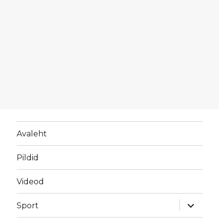
Avaleht
Pildid
Videod
laienda
Sport
alamme