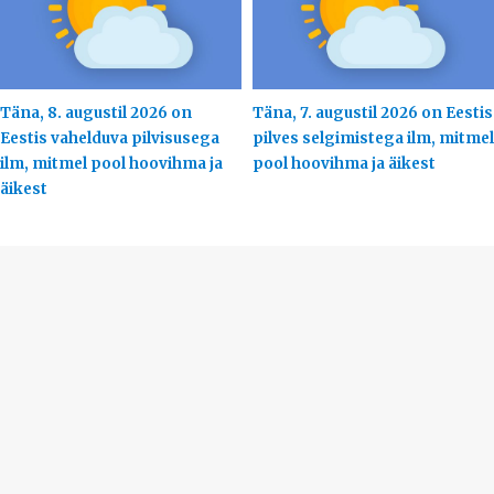
Täna, 8. augustil 2026 on
Täna, 7. augustil 2026 on Eestis
Eestis vahelduva pilvisusega
pilves selgimistega ilm, mitmel
ilm, mitmel pool hoovihma ja
pool hoovihma ja äikest
äikest