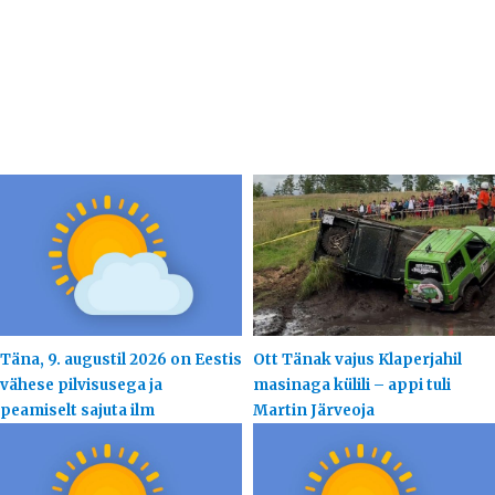
Täna, 9. augustil 2026 on Eestis
Ott Tänak vajus Klaperjahil
vähese pilvisusega ja
masinaga külili – appi tuli
peamiselt sajuta ilm
Martin Järveoja