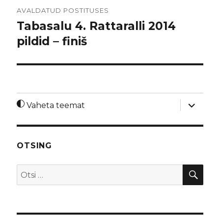
Navigeerimine
AVALDATUD POSTITUSES
Tabasalu 4. Rattaralli 2014
pildid – finiš
laienda
Vaheta teemat
alamme
OTSING
OTS
Otsi: