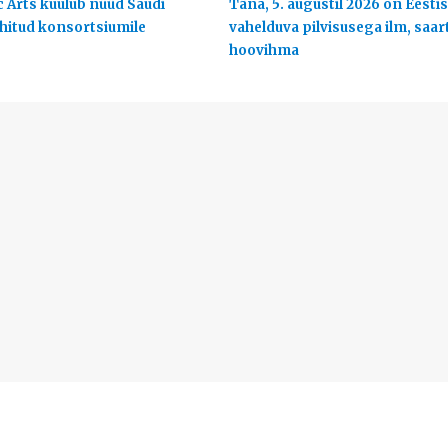
c Arts kuulub nüüd Saudi
Täna, 5. augustil 2026 on Eestis
uhitud konsortsiumile
vahelduva pilvisusega ilm, saart
hoovihma