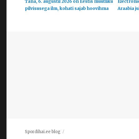
Täna, 6. augustil 2026 on Eestis muutliku
Electroni
pilvisusega ilm, kohati sajab hoovihma
Araabia j
Spordihai.ee blog