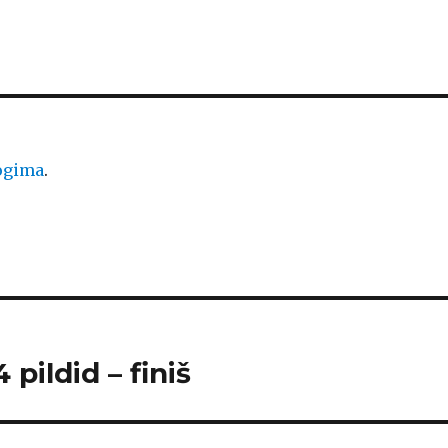
logima
.
 pildid – finiš