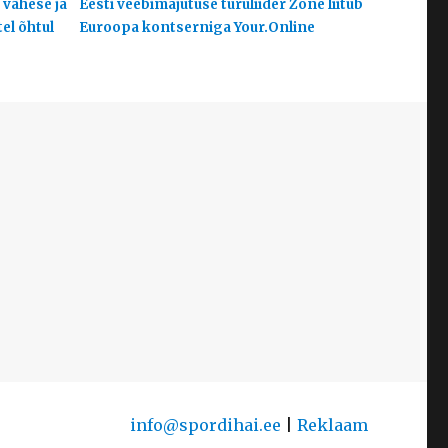
 vähese ja
Eesti veebimajutuse turuliider Zone liitub
el õhtul
Euroopa kontserniga Your.Online
info@spordihai.ee
|
Reklaam