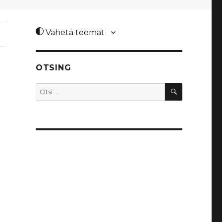
Vaheta teemat
OTSING
OTSI
Otsi: