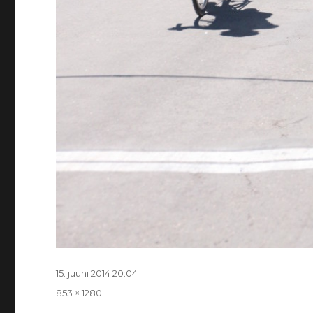
Postitatud
15. juuni 2014 20:04
Täissuurus
853 × 1280