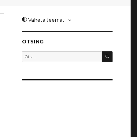
Vaheta teemat
OTSING
OTSI
Otsi: