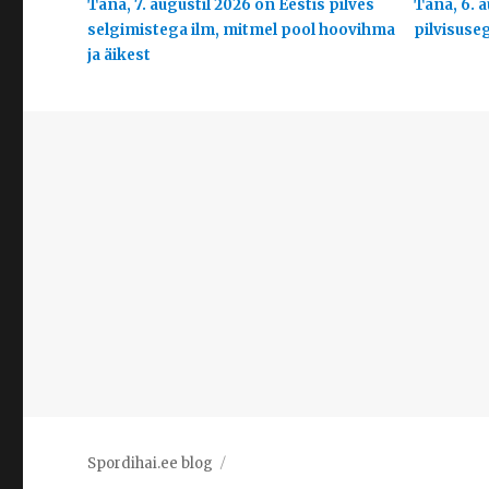
Täna, 7. augustil 2026 on Eestis pilves
Täna, 6. a
selgimistega ilm, mitmel pool hoovihma
pilvisuse
ja äikest
Spordihai.ee blog