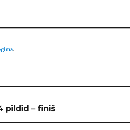
logima
.
 pildid – finiš