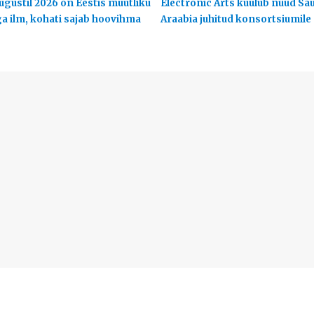
ugustil 2026 on Eestis muutliku
Electronic Arts kuulub nüüd Sa
ga ilm, kohati sajab hoovihma
Araabia juhitud konsortsiumile