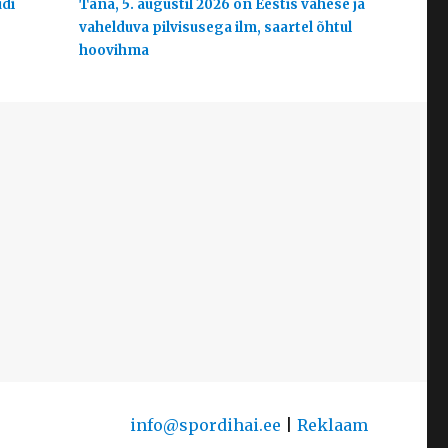
udi
Täna, 5. augustil 2026 on Eestis vähese ja
vahelduva pilvisusega ilm, saartel õhtul
hoovihma
info@spordihai.ee
|
Reklaam