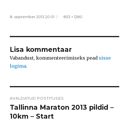
Postitatud
Täissuurus
8. september 2013 20:01
853 × 1280
Lisa kommentaar
Vabandust, kommenteerimiseks pead
sisse
logima
.
Navigeerimine
AVALDATUD POSTITUSES
Tallinna Maraton 2013 pildid –
10km – Start