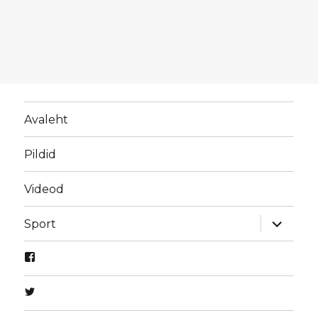
Avaleht
Pildid
Videod
laienda
Sport
alamme