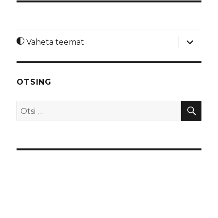
laienda
Vaheta teemat
alamme
OTSING
OTS
Otsi: