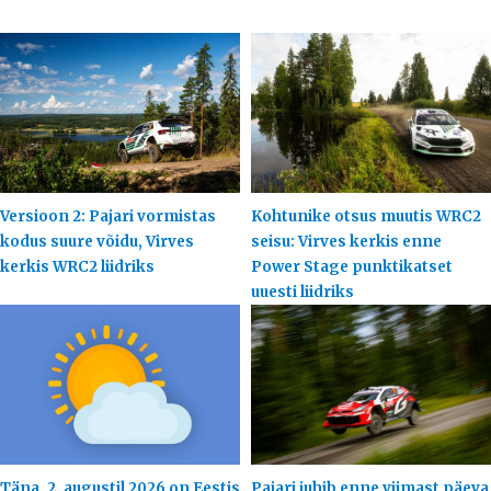
Versioon 2: Pajari vormistas
Kohtunike otsus muutis WRC2
kodus suure võidu, Virves
seisu: Virves kerkis enne
kerkis WRC2 liidriks
Power Stage punktikatset
uuesti liidriks
Täna, 2. augustil 2026 on Eestis
Pajari juhib enne viimast päeva