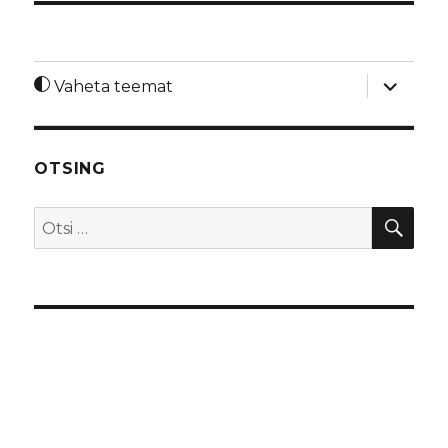
laienda
Vaheta teemat
alamme
OTSING
OTS
Otsi: