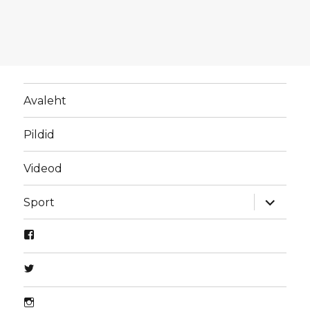
Avaleht
Pildid
Videod
laienda
Sport
alamme