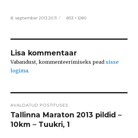
Postitatud
Täissuurus
8. september 2013 20:11
853 × 1280
Lisa kommentaar
Vabandust, kommenteerimiseks pead
sisse
logima
.
Navigeerimine
AVALDATUD POSTITUSES
Tallinna Maraton 2013 pildid –
10km – Tuukri, 1