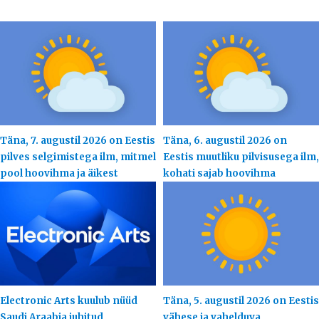
Täna, 7. augustil 2026 on Eestis
Täna, 6. augustil 2026 on
pilves selgimistega ilm, mitmel
Eestis muutliku pilvisusega ilm,
pool hoovihma ja äikest
kohati sajab hoovihma
Electronic Arts kuulub nüüd
Täna, 5. augustil 2026 on Eestis
Saudi Araabia juhitud
vähese ja vahelduva