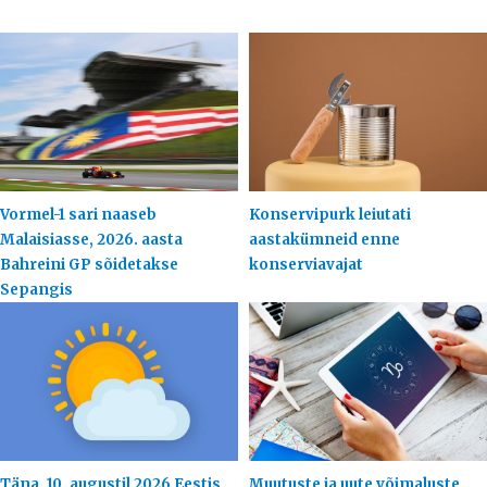
Vormel-1 sari naaseb
Konservipurk leiutati
Malaisiasse, 2026. aasta
aastakümneid enne
Bahreini GP sõidetakse
konserviavajat
Sepangis
Täna, 10. augustil 2026 Eestis
Muutuste ja uute võimaluste