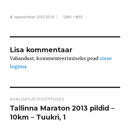
Postitatud
Täissuurus
8. september 2013 20:15
1280 × 853
Lisa kommentaar
Vabandust, kommenteerimiseks pead
sisse
logima
.
Navigeerimine
AVALDATUD POSTITUSES
Tallinna Maraton 2013 pildid –
10km – Tuukri, 1