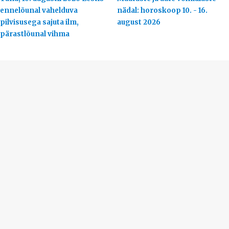
ennelõunal vahelduva
nädal: horoskoop 10. - 16.
pilvisusega sajuta ilm,
august 2026
pärastlõunal vihma