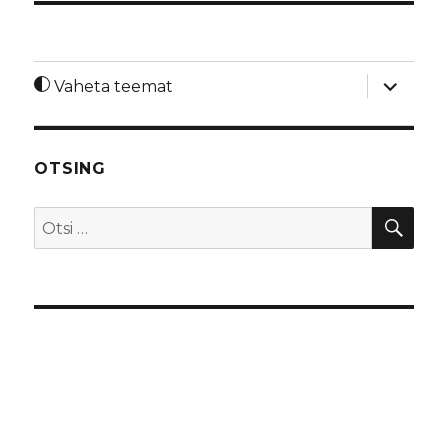
laienda
Vaheta teemat
alamme
OTSING
OTS
Otsi: