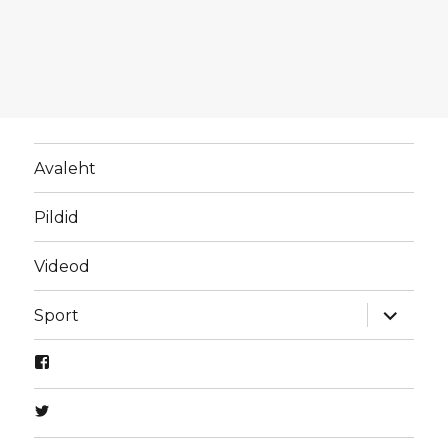
Avaleht
Pildid
Videod
laienda
Sport
alamme