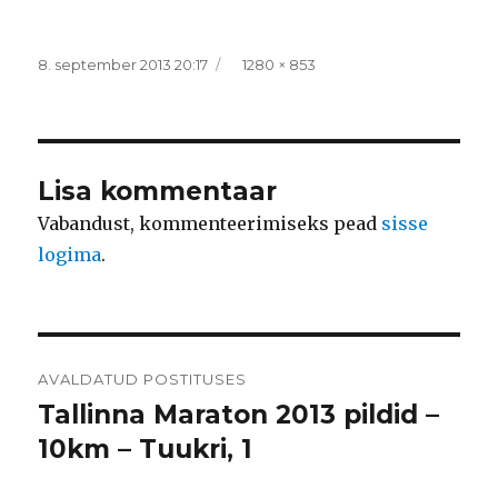
Postitatud
Täissuurus
8. september 2013 20:17
1280 × 853
Lisa kommentaar
Vabandust, kommenteerimiseks pead
sisse
logima
.
Navigeerimine
AVALDATUD POSTITUSES
Tallinna Maraton 2013 pildid –
10km – Tuukri, 1