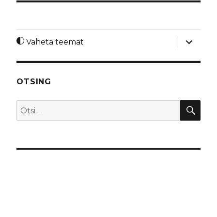
laienda
Vaheta teemat
alamme
OTSING
OTS
Otsi: