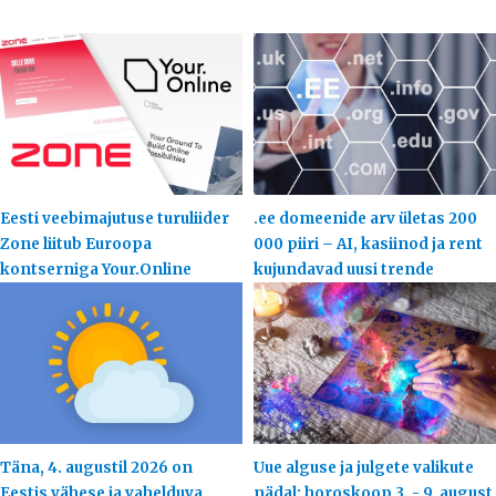
Eesti veebimajutuse turuliider
.ee domeenide arv ületas 200
Zone liitub Euroopa
000 piiri – AI, kasiinod ja rent
kontserniga Your.Online
kujundavad uusi trende
Täna, 4. augustil 2026 on
Uue alguse ja julgete valikute
Eestis vähese ja vahelduva
nädal: horoskoop 3. - 9. august