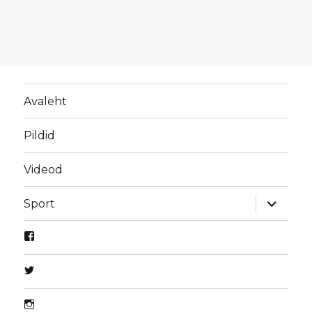
Avaleht
Pildid
Videod
laienda
Sport
alamme