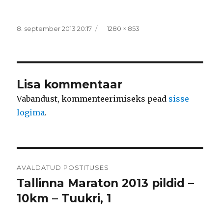
Postitatud
Täissuurus
8. september 2013 20:17
1280 × 853
Lisa kommentaar
Vabandust, kommenteerimiseks pead
sisse
logima
.
Navigeerimine
AVALDATUD POSTITUSES
Tallinna Maraton 2013 pildid –
10km – Tuukri, 1