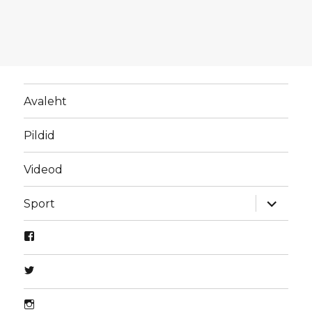
Avaleht
Pildid
Videod
laienda
Sport
alamme