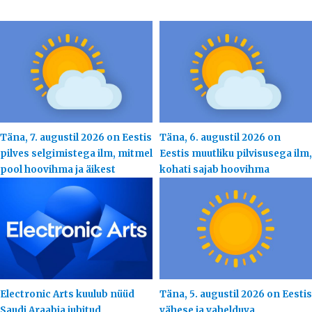
Täna, 7. augustil 2026 on Eestis
Täna, 6. augustil 2026 on
pilves selgimistega ilm, mitmel
Eestis muutliku pilvisusega ilm,
pool hoovihma ja äikest
kohati sajab hoovihma
Electronic Arts kuulub nüüd
Täna, 5. augustil 2026 on Eestis
Saudi Araabia juhitud
vähese ja vahelduva