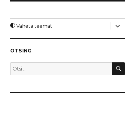
laienda
Vaheta teemat
alamme
OTSING
OTS
Otsi: