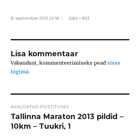
Postitatud
Täissuurus
8. september 2013 20:18
1280 × 853
Lisa kommentaar
Vabandust, kommenteerimiseks pead
sisse
logima
.
Navigeerimine
AVALDATUD POSTITUSES
Tallinna Maraton 2013 pildid –
10km – Tuukri, 1