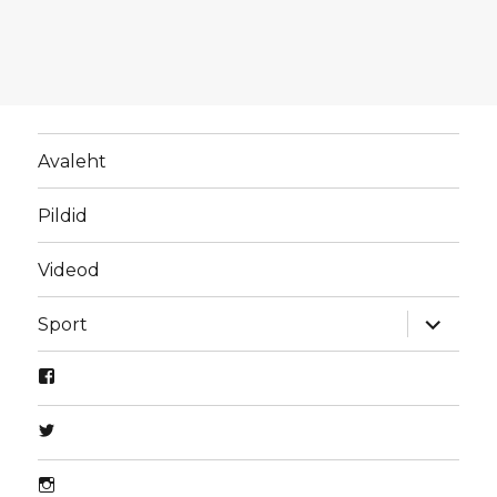
Avaleht
Pildid
Videod
laienda
Sport
alamme