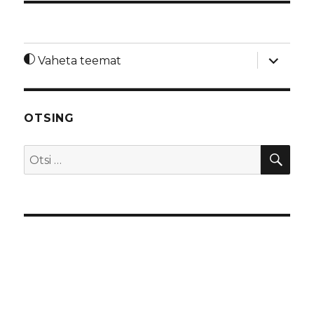
laienda
Vaheta teemat
alamme
OTSING
OTS
Otsi: