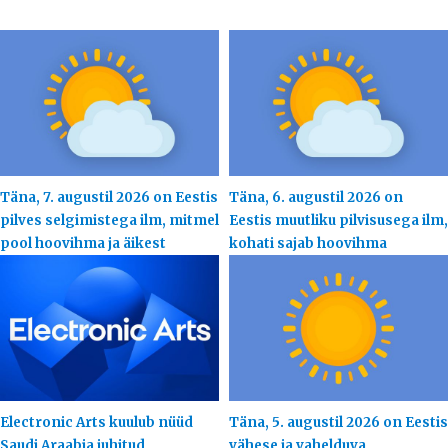
Täna, 7. augustil 2026 on Eestis
Täna, 6. augustil 2026 on
pilves selgimistega ilm, mitmel
Eestis muutliku pilvisusega ilm,
pool hoovihma ja äikest
kohati sajab hoovihma
Electronic Arts kuulub nüüd
Täna, 5. augustil 2026 on Eestis
Saudi Araabia juhitud
vähese ja vahelduva