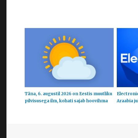
Täna, 6. augustil 2026 on Eestis muutliku
Electroni
pilvisusega ilm, kohati sajab hoovihma
Araabia j