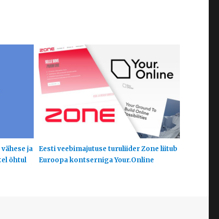
 vähese ja
Eesti veebimajutuse turuliider Zone liitub
el õhtul
Euroopa kontserniga Your.Online