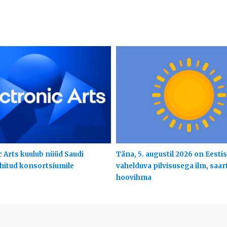
c Arts kuulub nüüd Saudi
Täna, 5. augustil 2026 on Eestis
uhitud konsortsiumile
vahelduva pilvisusega ilm, saart
hoovihma