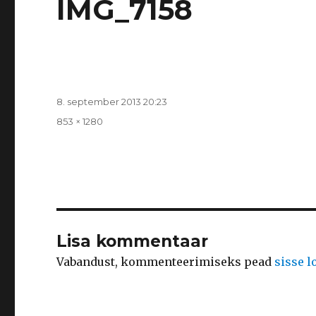
IMG_7158
Postitatud
8. september 2013 20:23
Täissuurus
853 × 1280
Lisa kommentaar
Vabandust, kommenteerimiseks pead
sisse 