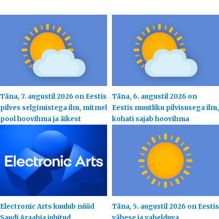
Täna, 7. augustil 2026 on Eestis
Täna, 6. augustil 2026 on
pilves selgimistega ilm, mitmel
Eestis muutliku pilvisusega ilm,
pool hoovihma ja äikest
kohati sajab hoovihma
Electronic Arts kuulub nüüd
Täna, 5. augustil 2026 on Eestis
Saudi Araabia juhitud
vähese ja vahelduva