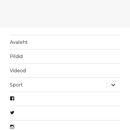
Avaleht
Pildid
Videod
laienda
Sport
alamme