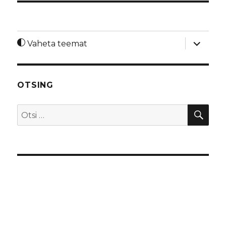
laienda
Vaheta teemat
alamme
OTSING
OTS
Otsi: