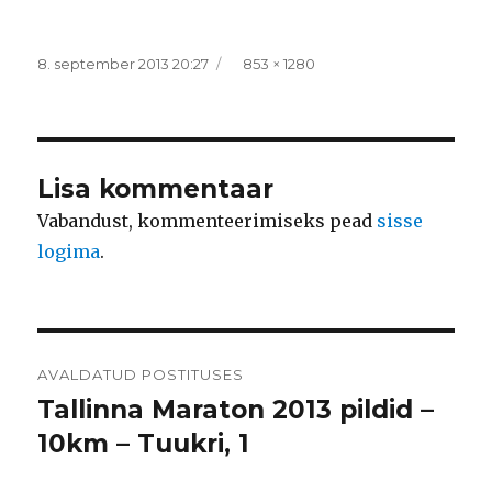
Postitatud
Täissuurus
8. september 2013 20:27
853 × 1280
Lisa kommentaar
Vabandust, kommenteerimiseks pead
sisse
logima
.
Navigeerimine
AVALDATUD POSTITUSES
Tallinna Maraton 2013 pildid –
10km – Tuukri, 1