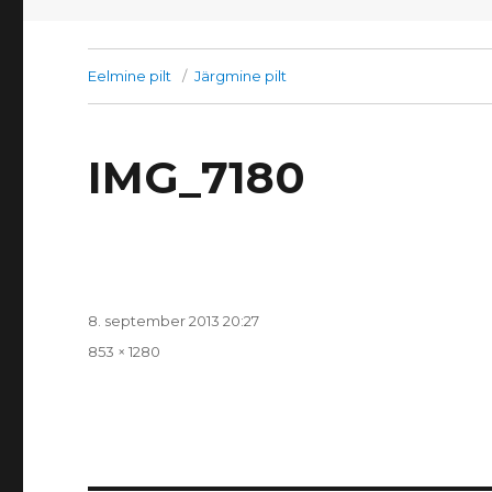
Eelmine pilt
Järgmine pilt
IMG_7180
Postitatud
8. september 2013 20:27
Täissuurus
853 × 1280