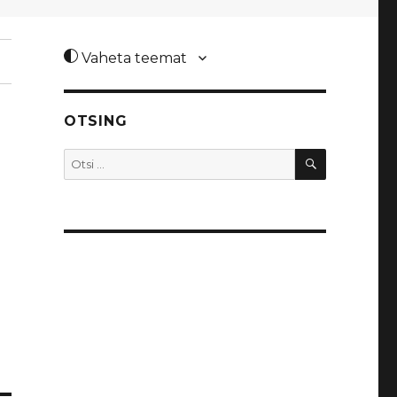
Vaheta teemat
OTSING
OTSI
Otsi: