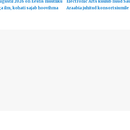
ugustil 2026 on Eestis muutliku
Electronic Arts kuulub nüüd Sa
ga ilm, kohati sajab hoovihma
Araabia juhitud konsortsiumile