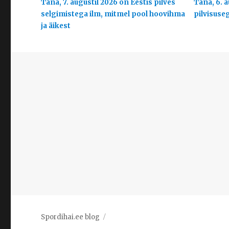
Täna, 7. augustil 2026 on Eestis pilves
Täna, 6. a
selgimistega ilm, mitmel pool hoovihma
pilvisuse
ja äikest
Spordihai.ee blog