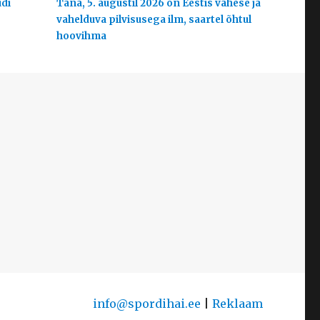
udi
Täna, 5. augustil 2026 on Eestis vähese ja
vahelduva pilvisusega ilm, saartel õhtul
hoovihma
info@spordihai.ee
|
Reklaam