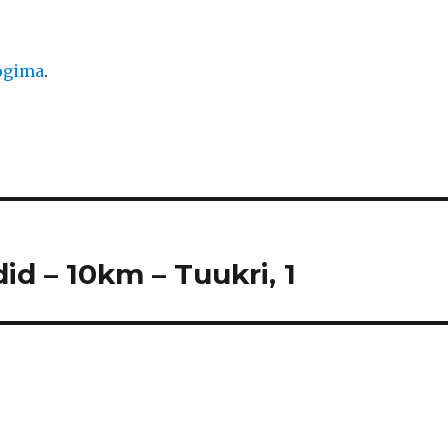
logima
.
id – 10km – Tuukri, 1