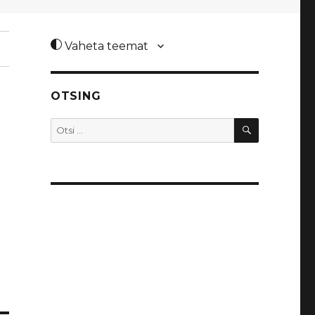
Vaheta teemat
OTSING
OTSI
Otsi: