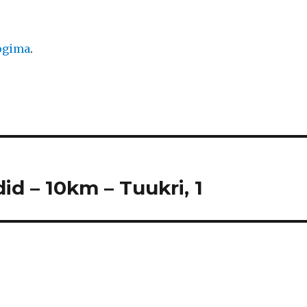
logima
.
id – 10km – Tuukri, 1