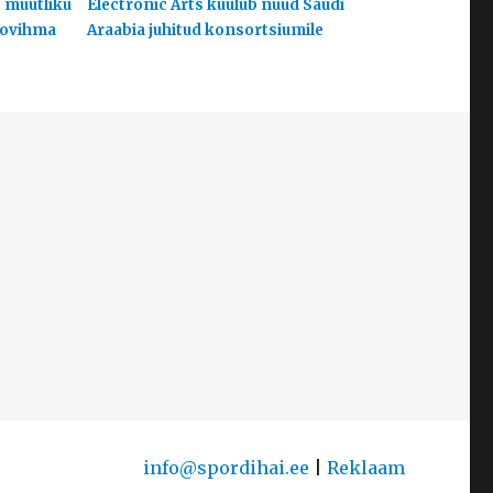
s muutliku
Electronic Arts kuulub nüüd Saudi
hoovihma
Araabia juhitud konsortsiumile
info@spordihai.ee
|
Reklaam