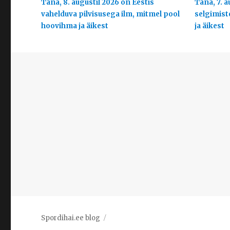
Täna, 8. augustil 2026 on Eestis
Täna, 7. a
vahelduva pilvisusega ilm, mitmel pool
selgimist
hoovihma ja äikest
ja äikest
Spordihai.ee blog