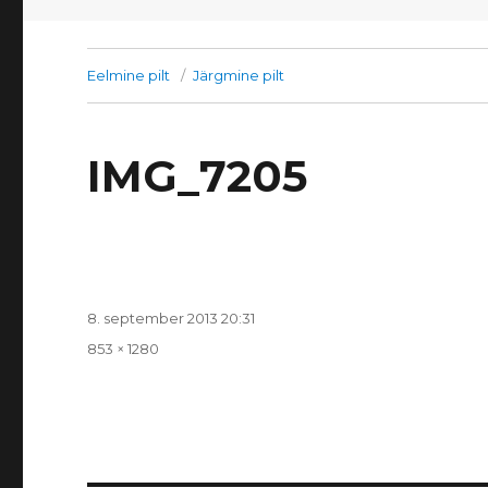
Eelmine pilt
Järgmine pilt
IMG_7205
Postitatud
8. september 2013 20:31
Täissuurus
853 × 1280