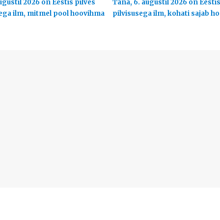
ugustil 2026 on Eestis pilves
Täna, 6. augustil 2026 on Eesti
ega ilm, mitmel pool hoovihma
pilvisusega ilm, kohati sajab 