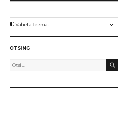
laienda
Vaheta teemat
alamme
OTSING
OTS
Otsi: