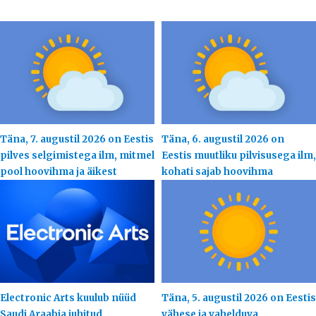
Täna, 7. augustil 2026 on Eestis
Täna, 6. augustil 2026 on
pilves selgimistega ilm, mitmel
Eestis muutliku pilvisusega ilm,
pool hoovihma ja äikest
kohati sajab hoovihma
Electronic Arts kuulub nüüd
Täna, 5. augustil 2026 on Eestis
Saudi Araabia juhitud
vähese ja vahelduva