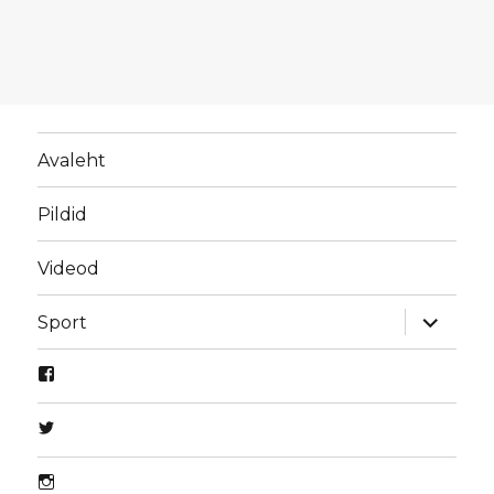
Avaleht
Pildid
Videod
laienda
Sport
alamme