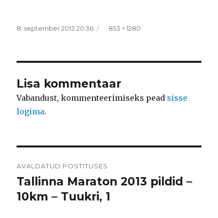
Postitatud
Täissuurus
8. september 2013 20:36
853 × 1280
Lisa kommentaar
Vabandust, kommenteerimiseks pead
sisse
logima
.
Navigeerimine
AVALDATUD POSTITUSES
Tallinna Maraton 2013 pildid –
10km – Tuukri, 1