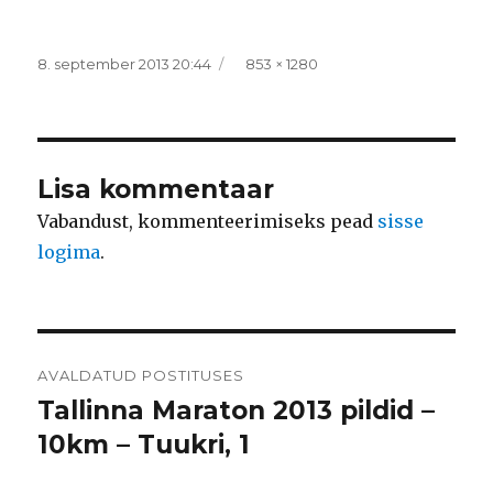
Postitatud
Täissuurus
8. september 2013 20:44
853 × 1280
Lisa kommentaar
Vabandust, kommenteerimiseks pead
sisse
logima
.
Navigeerimine
AVALDATUD POSTITUSES
Tallinna Maraton 2013 pildid –
10km – Tuukri, 1