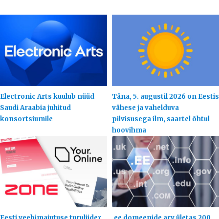
Electronic Arts kuulub nüüd
Täna, 5. augustil 2026 on Eestis
Saudi Araabia juhitud
vähese ja vahelduva
konsortsiumile
pilvisusega ilm, saartel õhtul
hoovihma
Eesti veebimajutuse turuliider
.ee domeenide arv ületas 200