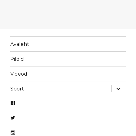
Avaleht
Pildid
Videod
laienda
Sport
alamme