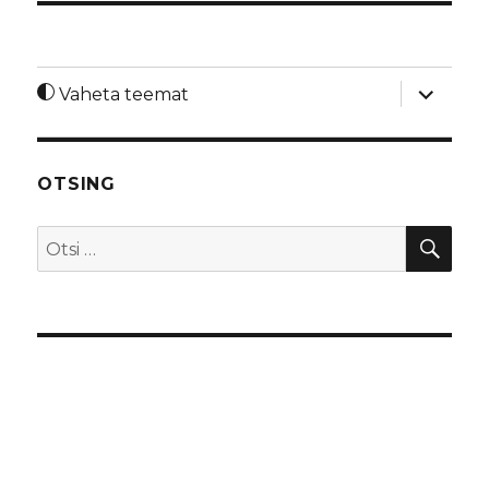
laienda
Vaheta teemat
alamme
OTSING
OTS
Otsi: