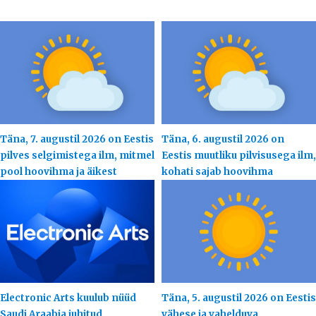
Täna, 7. augustil 2026 on Eestis
Täna, 6. augustil 2026 on
pilves selgimistega ilm, mitmel
Eestis muutliku pilvisusega ilm,
pool hoovihma ja äikest
kohati sajab hoovihma
Electronic Arts kuulub nüüd
Täna, 5. augustil 2026 on Eestis
Saudi Araabia juhitud
vähese ja vahelduva