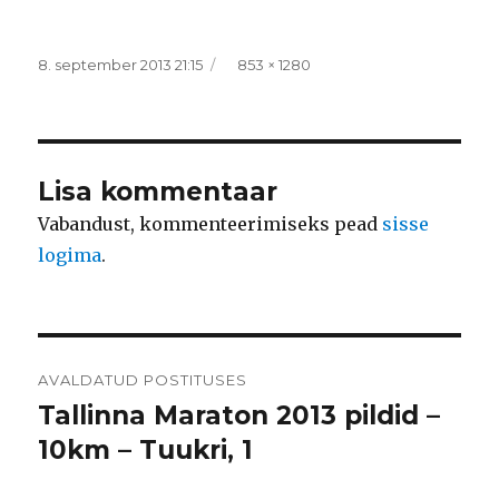
Postitatud
Täissuurus
8. september 2013 21:15
853 × 1280
Lisa kommentaar
Vabandust, kommenteerimiseks pead
sisse
logima
.
Navigeerimine
AVALDATUD POSTITUSES
Tallinna Maraton 2013 pildid –
10km – Tuukri, 1