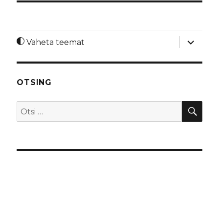
laienda
Vaheta teemat
alamme
OTSING
OTS
Otsi: