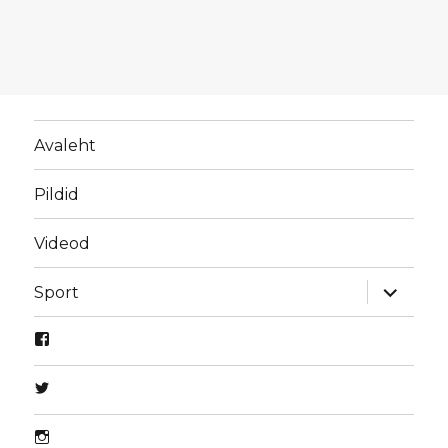
Avaleht
Pildid
Videod
laienda
Sport
alamme