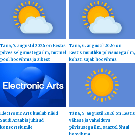
Täna, 7. augustil 2026 on Eestis
Täna, 6. augustil 2026 on
pilves selgimistega ilm, mitmel
Eestis muutliku pilvisusega ilm,
pool hoovihma ja äikest
kohati sajab hoovihma
Electronic Arts kuulub nüüd
Täna, 5. augustil 2026 on Eestis
Saudi Araabia juhitud
vähese ja vahelduva
konsortsiumile
pilvisusega ilm, saartel õhtul
hoovihma