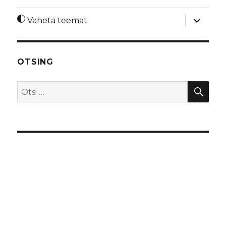
laienda
Vaheta teemat
alamme
OTSING
OTS
Otsi: