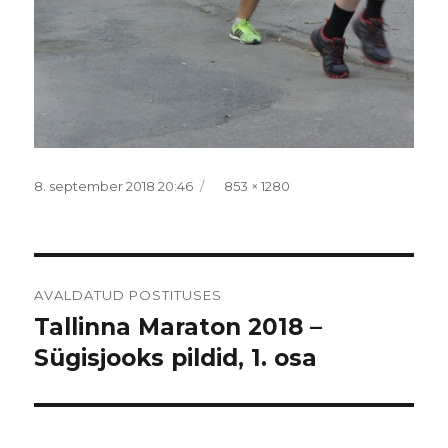
Postitatud
Täissuurus
8. september 2018 20:46
853 × 1280
Navigeerimine
AVALDATUD POSTITUSES
Tallinna Maraton 2018 –
Sügisjooks pildid, 1. osa