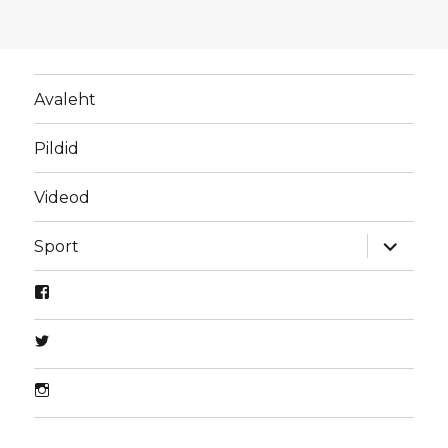
Avaleht
Pildid
Videod
laienda
Sport
alamme