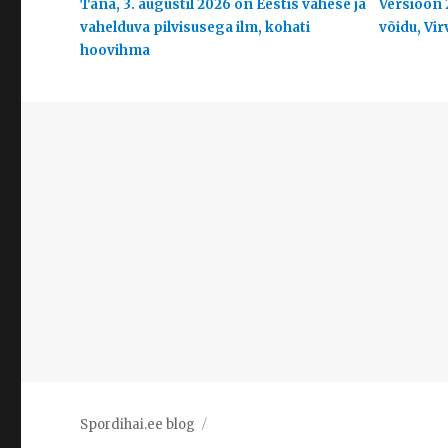
Täna, 3. augustil 2026 on Eestis vähese ja
Versioon 
vahelduva pilvisusega ilm, kohati
võidu, Vir
hoovihma
Spordihai.ee blog