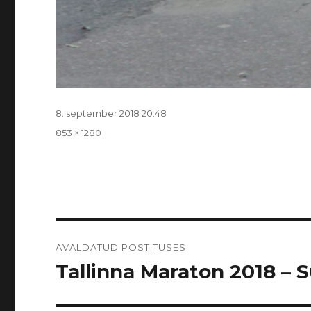
Postitatud
8. september 2018 20:48
Täissuurus
853 × 1280
Navigeerimine
AVALDATUD POSTITUSES
Tallinna Maraton 2018 – Sü