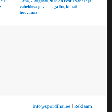
eisu:
Täna, 2. augustil 2026 on Eestis vähese ja
e
vahelduva pilvisusega ilm, kohati
hoovihma
info@spordihai.ee
|
Reklaam