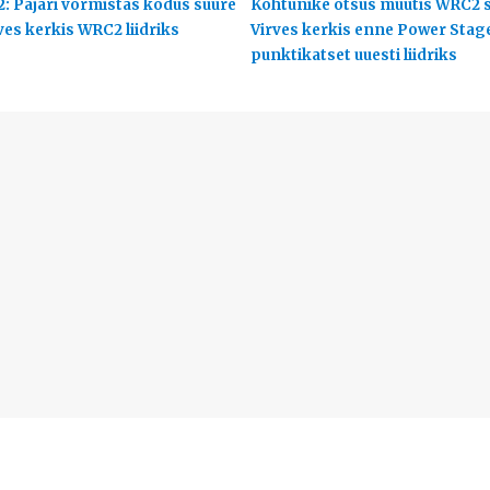
2: Pajari vormistas kodus suure
Kohtunike otsus muutis WRC2 s
ves kerkis WRC2 liidriks
Virves kerkis enne Power Stag
punktikatset uuesti liidriks