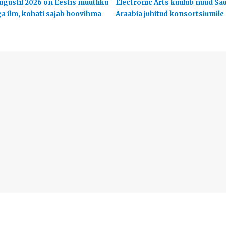
ugustil 2026 on Eestis muutliku
Electronic Arts kuulub nüüd Sa
ga ilm, kohati sajab hoovihma
Araabia juhitud konsortsiumile