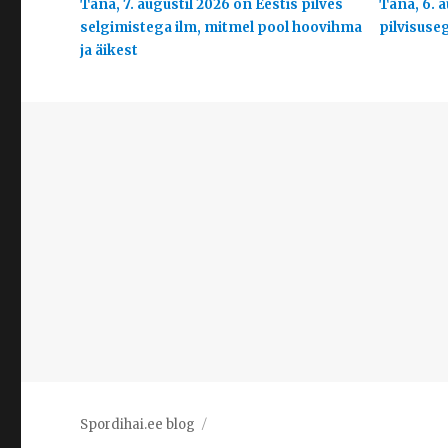
Täna, 7. augustil 2026 on Eestis pilves
Täna, 6. a
selgimistega ilm, mitmel pool hoovihma
pilvisuse
ja äikest
Spordihai.ee blog