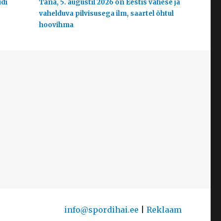
udi
Täna, 5. augustil 2026 on Eestis vähese ja
vahelduva pilvisusega ilm, saartel õhtul
hoovihma
info@spordihai.ee
|
Reklaam