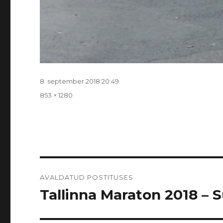
Postitatud
8. september 2018 20:49
Täissuurus
853 × 1280
Navigeerimine
AVALDATUD POSTITUSES
Tallinna Maraton 2018 – Sü