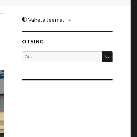
Vaheta teemat
OTSING
OTSI
Otsi: