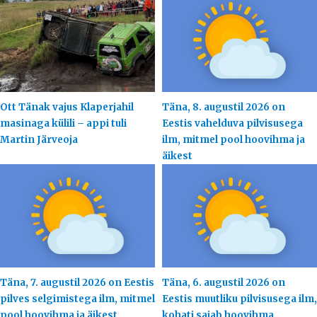
Ott Tänak vajus Klaperjahil
Täna, 8. augustil 2026 on
masinaga külili – appi tuli
Eestis vahelduva pilvisusega
Martin Järveoja
ilm, mitmel pool hoovihma ja
äikest
Täna, 7. augustil 2026 on Eestis
Täna, 6. augustil 2026 on
pilves selgimistega ilm, mitmel
Eestis muutliku pilvisusega ilm,
pool hoovihma ja äikest
kohati sajab hoovihma