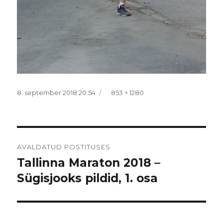
Postitatud
Täissuurus
8. september 2018 20:54
853 × 1280
Navigeerimine
AVALDATUD POSTITUSES
Tallinna Maraton 2018 –
Sügisjooks pildid, 1. osa