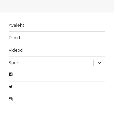
Avaleht
Pildid
Videod
laienda
Sport
alamme