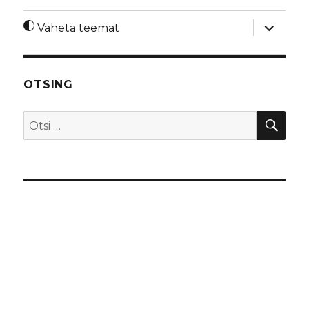
laienda
Vaheta teemat
alamme
OTSING
OTS
Otsi: