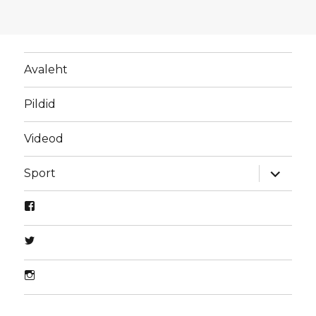
Avaleht
Pildid
Videod
laienda
Sport
alamme