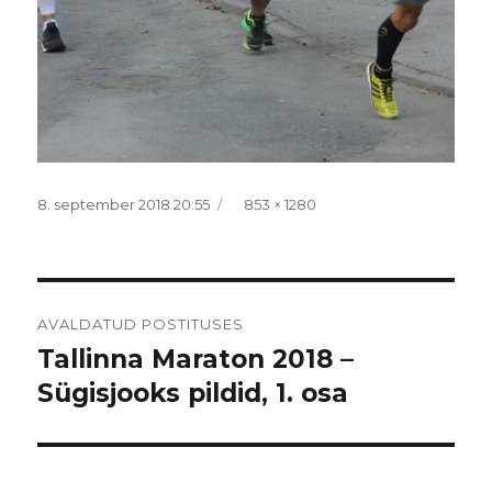
Postitatud
Täissuurus
8. september 2018 20:55
853 × 1280
Navigeerimine
AVALDATUD POSTITUSES
Tallinna Maraton 2018 –
Sügisjooks pildid, 1. osa