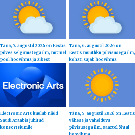
Täna, 7. augustil 2026 on Eestis
Täna, 6. augustil 2026 on
pilves selgimistega ilm, mitmel
Eestis muutliku pilvisusega ilm,
pool hoovihma ja äikest
kohati sajab hoovihma
Electronic Arts kuulub nüüd
Täna, 5. augustil 2026 on Eestis
Saudi Araabia juhitud
vähese ja vahelduva
konsortsiumile
pilvisusega ilm, saartel õhtul
hoovihma