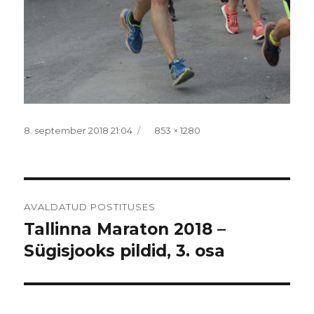
Postitatud
Täissuurus
8. september 2018 21:04
853 × 1280
Navigeerimine
AVALDATUD POSTITUSES
Tallinna Maraton 2018 –
Sügisjooks pildid, 3. osa