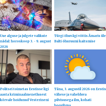
Uue alguse ja julgete valikute
Türgi õhuvägi võttis Ämaris üle
nädal: horoskoop 3. - 9. august
Balti õhuruumi kaitsmise
2026
Politsei toimetas Eestisse ligi
Täna, 3. augustil 2026 on Eestis
aasta kriminaalmenetlusest
vähese ja vahelduva
kõrvale hoidunud Vesterineni
pilvisusega ilm, kohati
hoovihma