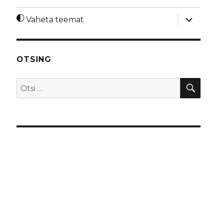
laienda
Vaheta teemat
alamme
OTSING
OTS
Otsi: