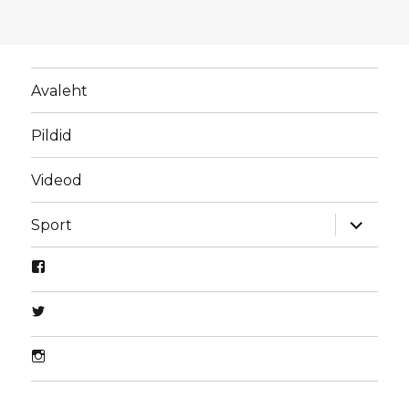
Avaleht
Pildid
Videod
laienda
Sport
alamme