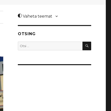
Vaheta teemat
OTSING
OTSI
Otsi: