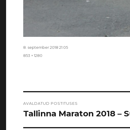
Postitatud
8. september 2018 21:05
Täissuurus
853 × 1280
Navigeerimine
AVALDATUD POSTITUSES
Tallinna Maraton 2018 – Sü