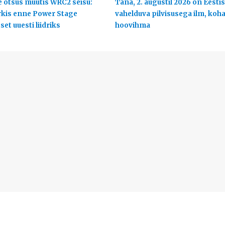
 otsus muutis WRC2 seisu:
Täna, 2. augustil 2026 on Eestis
rkis enne Power Stage
vahelduva pilvisusega ilm, koha
et uuesti liidriks
hoovihma