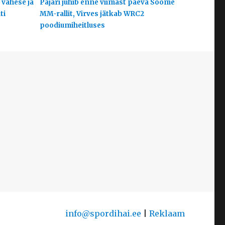
 vähese ja
Pajari juhib enne viimast päeva Soome
ti
MM-rallit, Virves jätkab WRC2
poodiumiheitluses
info@spordihai.ee
|
Reklaam