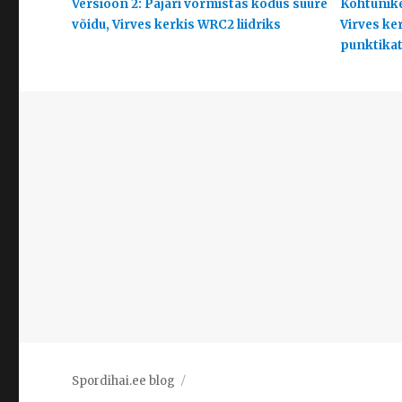
Versioon 2: Pajari vormistas kodus suure
Kohtunike
võidu, Virves kerkis WRC2 liidriks
Virves ke
punktikats
Spordihai.ee blog