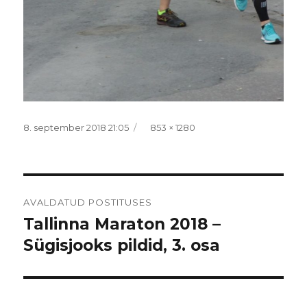
Postitatud
Täissuurus
8. september 2018 21:05
853 × 1280
Navigeerimine
AVALDATUD POSTITUSES
Tallinna Maraton 2018 –
Sügisjooks pildid, 3. osa