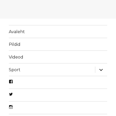
Avaleht
Pildid
Videod
laienda
Sport
alamme