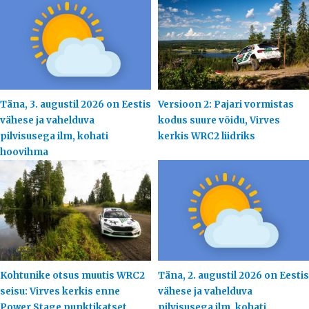
Täna, 3. augustil 2026 on Eestis
Versioon 2: Pajari vormistas
vähese ja vahelduva
kodus suure võidu, Virves
pilvisusega ilm, kohati
kerkis WRC2 liidriks
hoovihma
Kohtunike otsus muutis WRC2
Täna, 2. augustil 2026 on Eestis
seisu: Virves kerkis enne
vähese ja vahelduva
Power Stage punktikatset
pilvisusega ilm, kohati