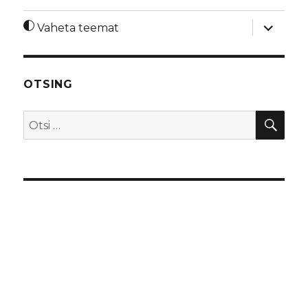
laienda
Vaheta teemat
alamme
OTSING
OTS
Otsi: