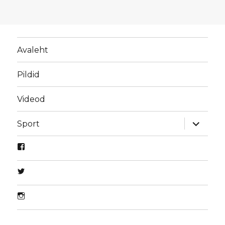
Avaleht
Pildid
Videod
laienda
Sport
alamme