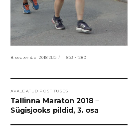
Postitatud
Täissuurus
8. september 2018 21:15
853 × 1280
Navigeerimine
AVALDATUD POSTITUSES
Tallinna Maraton 2018 –
Sügisjooks pildid, 3. osa