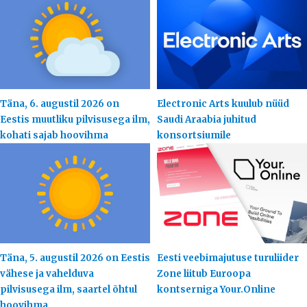
Täna, 6. augustil 2026 on
Electronic Arts kuulub nüüd
Eestis muutliku pilvisusega ilm,
Saudi Araabia juhitud
kohati sajab hoovihma
konsortsiumile
Täna, 5. augustil 2026 on Eestis
Eesti veebimajutuse turuliider
vähese ja vahelduva
Zone liitub Euroopa
pilvisusega ilm, saartel õhtul
kontserniga Your.Online
hoovihma