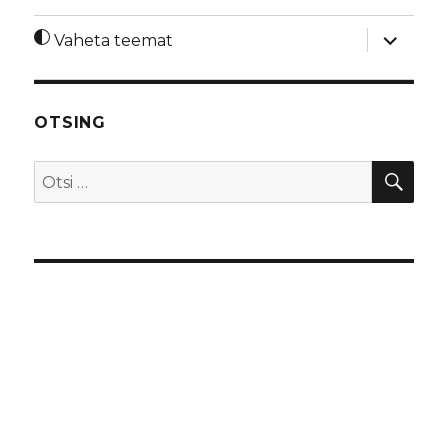
laienda
Vaheta teemat
alamme
OTSING
OTS
Otsi: