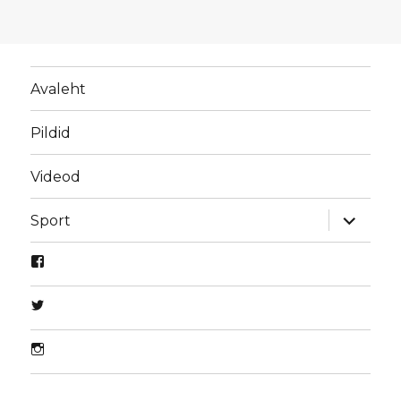
Avaleht
Pildid
Videod
laienda
Sport
alamme