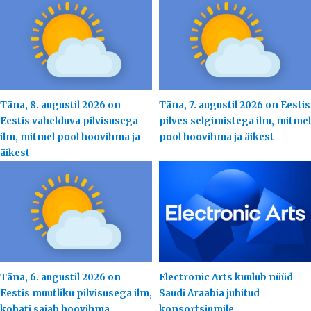
Täna, 8. augustil 2026 on
Täna, 7. augustil 2026 on Eestis
Eestis vahelduva pilvisusega
pilves selgimistega ilm, mitmel
ilm, mitmel pool hoovihma ja
pool hoovihma ja äikest
äikest
Täna, 6. augustil 2026 on
Electronic Arts kuulub nüüd
Eestis muutliku pilvisusega ilm,
Saudi Araabia juhitud
kohati sajab hoovihma
konsortsiumile