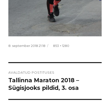
Postitatud
Täissuurus
8. september 2018 21:18
853 × 1280
Navigeerimine
AVALDATUD POSTITUSES
Tallinna Maraton 2018 –
Sügisjooks pildid, 3. osa