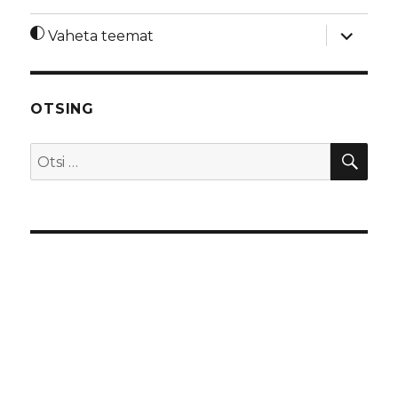
laienda
Vaheta teemat
alamme
OTSING
OTS
Otsi: