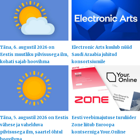
Täna, 6. augustil 2026 on
Electronic Arts kuulub nüüd
Eestis muutliku pilvisusega ilm,
Saudi Araabia juhitud
kohati sajab hoovihma
konsortsiumile
Täna, 5. augustil 2026 on Eestis
Eesti veebimajutuse turuliider
vähese ja vahelduva
Zone liitub Euroopa
pilvisusega ilm, saartel õhtul
kontserniga Your.Online
hoovihma