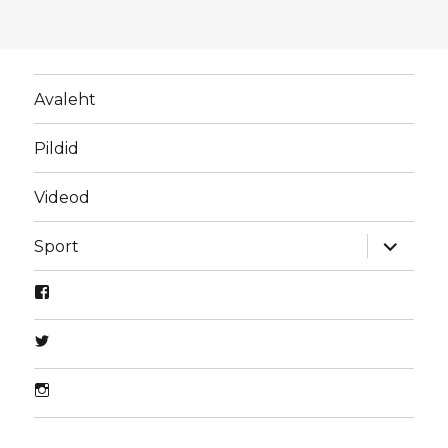
Avaleht
Pildid
Videod
laienda
Sport
alamme