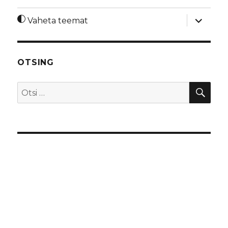
laienda
Vaheta teemat
alamme
OTSING
OTS
Otsi: