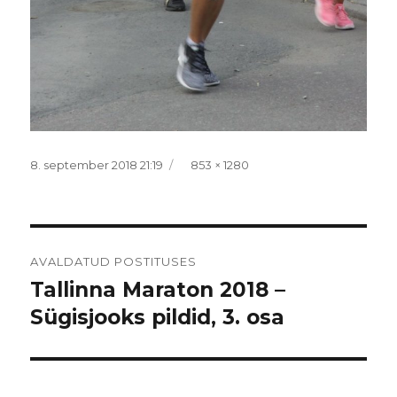
Postitatud
Täissuurus
8. september 2018 21:19
853 × 1280
Navigeerimine
AVALDATUD POSTITUSES
Tallinna Maraton 2018 –
Sügisjooks pildid, 3. osa