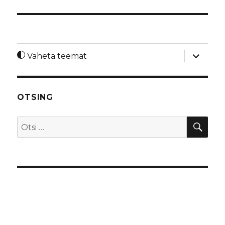
laienda
Vaheta teemat
alamme
OTSING
OTS
Otsi: