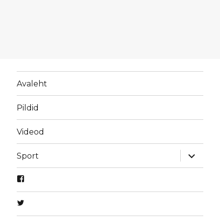
Avaleht
Pildid
Videod
laienda
Sport
alamme