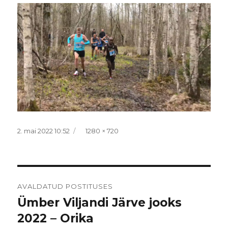
Postitatud
Täissuurus
2. mai 2022 10:52
1280 × 720
Navigeerimine
AVALDATUD POSTITUSES
Ümber Viljandi Järve jooks
2022 – Orika