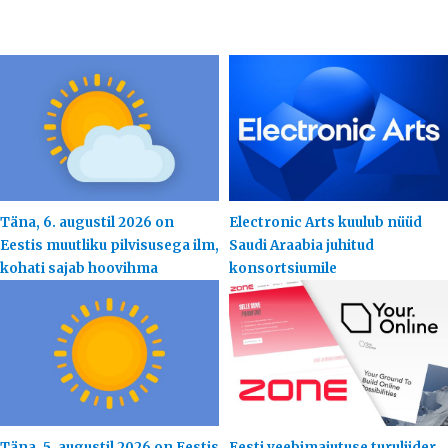
Täna, 6. augustil 2026 on
Electronic Arts kuulub nüüd
Eestis muutliku pilvisusega ilm,
Saudi Araabia juhitud
kohati sajab hoovihma
konsortsiumile
Täna, 5. augustil 2026 on Eestis
Eesti veebimajutuse turuliider