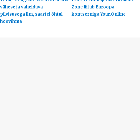
vähese ja vahelduva
Zone liitub Euroopa
pilvisusega ilm, saartel õhtul
kontserniga Your.Online
hoovihma