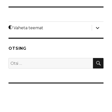
laienda
Vaheta teemat
alamme
OTSING
OTS
Otsi: