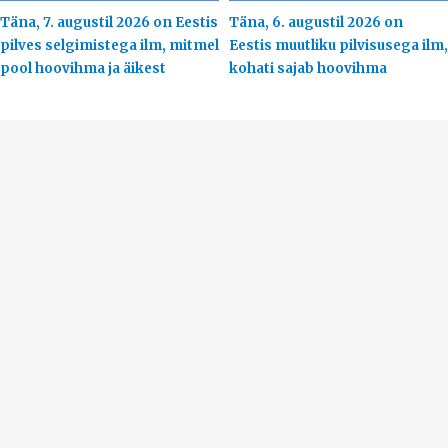
Täna, 7. augustil 2026 on Eestis
Täna, 6. augustil 2026 on
pilves selgimistega ilm, mitmel
Eestis muutliku pilvisusega ilm,
pool hoovihma ja äikest
kohati sajab hoovihma