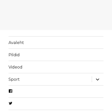
Avaleht
Pildid
Videod
laienda
Sport
alamme