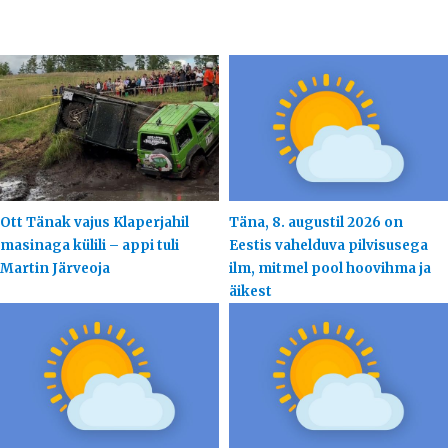
Ott Tänak vajus Klaperjahil
Täna, 8. augustil 2026 on
masinaga külili – appi tuli
Eestis vahelduva pilvisusega
Martin Järveoja
ilm, mitmel pool hoovihma ja
äikest