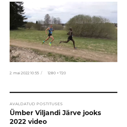
Postitatud
Täissuurus
2. mai 2022 10:55
1280 × 720
Navigeerimine
AVALDATUD POSTITUSES
Ümber Viljandi Järve jooks
2022 video